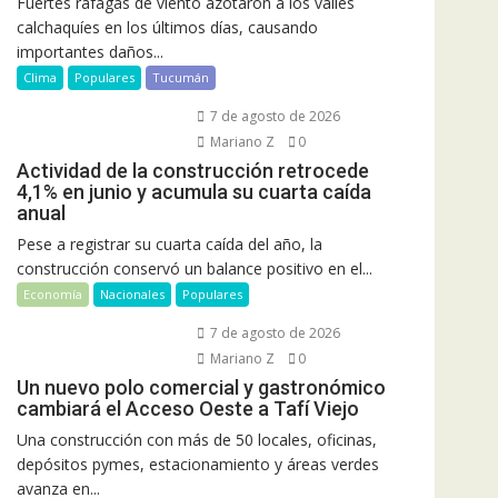
Fuertes ráfagas de viento azotaron a los valles
calchaquíes en los últimos días, causando
importantes daños...
Clima
Populares
Tucumán
7 de agosto de 2026
Mariano Z
0
Actividad de la construcción retrocede
4,1% en junio y acumula su cuarta caída
anual
Pese a registrar su cuarta caída del año, la
construcción conservó un balance positivo en el...
Economía
Nacionales
Populares
7 de agosto de 2026
Mariano Z
0
Un nuevo polo comercial y gastronómico
cambiará el Acceso Oeste a Tafí Viejo
Una construcción con más de 50 locales, oficinas,
depósitos pymes, estacionamiento y áreas verdes
avanza en...