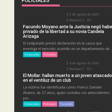
POLICIALES
5 de agosto de 2026
Mariano Z
0
Facundo Moyano ante la Justicia negó habe
privado de la libertad a su novia Candela
Arizaga
El exdiputado prestó declaración en la causa que
investiga el episodio ocurrido en un departamento de...
Destacadas
Policiales
4 de agosto de 2026
Mariano Z
0
El Mollar: hallan muerto a un joven atascado
en el ventiluz de un club
La víctima fue identificada como Franco Damián
Álvarez, de 27 años, quien contaba con antecedentes
por...
Destacadas
Policiales
Tucumán