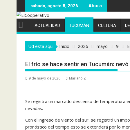
Saltar
sábado, agosto 8, 2026
al
contenido
ACTUALIDAD
TUCUMÁN
CULTURA
D
Ud está aquí
Inicio
2026
mayo
9
E
El frío se hace sentir en Tucumán: nevó 
9 de mayo de 2026
Mariano Z
Se registra un marcado descenso de temperatura en 
nevadas.
Con el ingreso de viento del sur, se registró un im
pronóstico del tiempo esto se extenderá por lo me