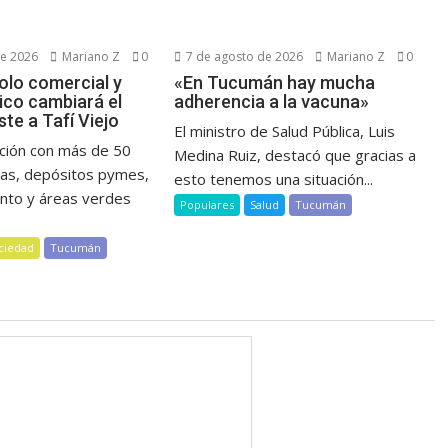
de 2026
Mariano Z
0
7 de agosto de 2026
Mariano Z
0
olo comercial y
«En Tucumán hay mucha
co cambiará el
adherencia a la vacuna»
te a Tafí Viejo
El ministro de Salud Pública, Luis
ción con más de 50
Medina Ruiz, destacó que gracias a
inas, depósitos pymes,
esto tenemos una situación...
nto y áreas verdes
Populares
Salud
Tucumán
ciedad
Tucumán