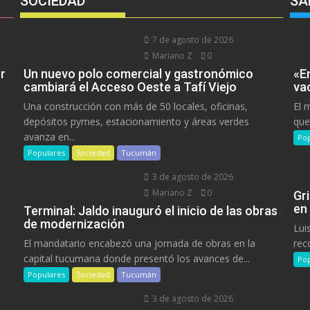
SOCIEDAD
SA
7 de agosto de 2026
Mariano Z
0
r
Un nuevo polo comercial y gastronómico
«E
cambiará el Acceso Oeste a Tafí Viejo
va
Una construcción con más de 50 locales, oficinas,
El 
depósitos pymes, estacionamiento y áreas verdes
que
avanza en...
Pop
Populares
Sociedad
Tucumán
3 de agosto de 2026
Mariano Z
0
Gr
en
Terminal: Jaldo inauguró el inicio de las obras
de modernización
Lui
El mandatario encabezó una jornada de obras en la
rec
capital tucumana donde presentó los avances de...
Pop
Populares
Sociedad
Tucumán
3 de agosto de 2026