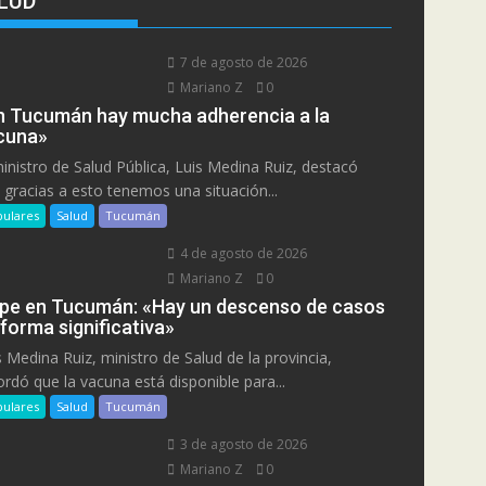
LUD
7 de agosto de 2026
Mariano Z
0
n Tucumán hay mucha adherencia a la
cuna»
ministro de Salud Pública, Luis Medina Ruiz, destacó
 gracias a esto tenemos una situación...
ulares
Salud
Tucumán
4 de agosto de 2026
Mariano Z
0
ipe en Tucumán: «Hay un descenso de casos
 forma significativa»
s Medina Ruiz, ministro de Salud de la provincia,
ordó que la vacuna está disponible para...
ulares
Salud
Tucumán
3 de agosto de 2026
Mariano Z
0