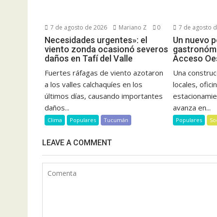
7 de agosto de 2026
Mariano Z
0
7 de agosto 
Necesidades urgentes»: el
Un nuevo p
viento zonda ocasionó severos
gastronómi
daños en Tafí del Valle
Acceso Oes
Fuertes ráfagas de viento azotaron
Una construc
a los valles calchaquíes en los
locales, ofic
últimos días, causando importantes
estacionamie
daños...
avanza en...
Clima
Populares
Tucumán
Populares
So
LEAVE A COMMENT