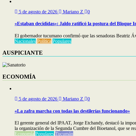
5 de agosto de 2026
Mariano Z
0
«Estaban decididas»: Jaldo ratificó la postura del Bloque I
El gobernador tucumano confirmó que las senadoras Beatriz Áv
Nacionales
Política
Populares
AUSPICIANTE
ECONOMÍA
5 de agosto de 2026
Mariano Z
0
«La zafra marcha con todas las destilerías funcionando»
El gerente general del IPAAT, Jorge Etchandy, destacó la impo
la organización de la Segunda Cumbre del Bioetanol, que se real
Economía
Populares
Tucumán