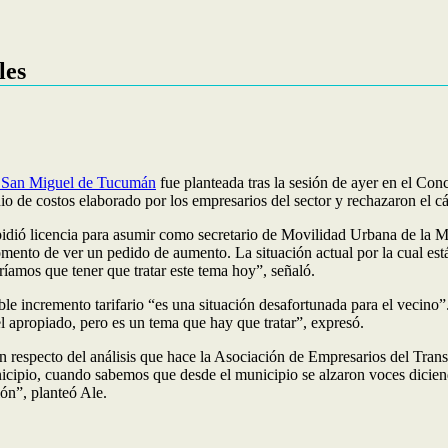
les
en San Miguel de Tucumán
fue planteada tras la sesión de ayer en el Co
tudio de costos elaborado por los empresarios del sector y rechazaron el c
pidió licencia para asumir como secretario de Movilidad Urbana de la Mun
ento de ver un pedido de aumento. La situación actual por la cual está 
dríamos que tener que tratar este tema hoy”, señaló.
ible incremento tarifario “es una situación desafortunada para el vecin
el apropiado, pero es un tema que hay que tratar”, expresó.
ón respecto del análisis que hace la Asociación de Empresarios del Tra
unicipio, cuando sabemos que desde el municipio se alzaron voces dicie
ión”, planteó Ale.