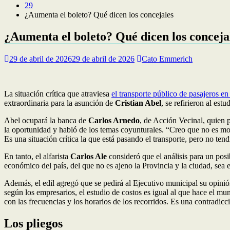
29
¿Aumenta el boleto? Qué dicen los concejales
¿Aumenta el boleto? Qué dicen los conceja
29 de abril de 2026
29 de abril de 2026
Cato Emmerich
La situación crítica que atraviesa
el transporte público de pasajeros 
extraordinaria para la asunción de
Cristian Abel
, se refirieron al es
Abel ocupará la banca de
Carlos Arnedo
, de Acción Vecinal, quien 
la oportunidad y habló de los temas coyunturales. “Creo que no es mom
Es una situación crítica la que está pasando el transporte, pero no ten
En tanto, el alfarista
Carlos Ale
consideró que el análisis para un pos
económico del país, del que no es ajeno la Provincia y la ciudad, sea 
Además, el edil agregó que se pedirá al Ejecutivo municipal su opini
según los empresarios, el estudio de costos es igual al que hace el m
con las frecuencias y los horarios de los recorridos. Es una contradicc
Los pliegos