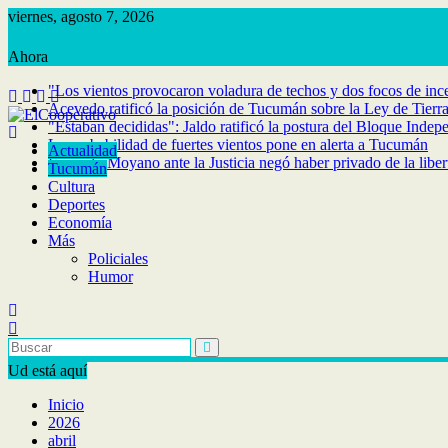
Saltar
viernes, agosto 7, 2026
al
contenido
"Los vientos provocaron voladura de techos y dos focos de inc
Acevedo ratificó la posición de Tucumán sobre la Ley de Tierr
"Estaban decididas": Jaldo ratificó la postura del Bloque Indep
La probabilidad de fuertes vientos pone en alerta a Tucumán
Actualidad
Facundo Moyano ante la Justicia negó haber privado de la libe
Tucumán
Cultura
Deportes
Economía
Más
Policiales
Humor
Ud está aquí
Inicio
2026
abril