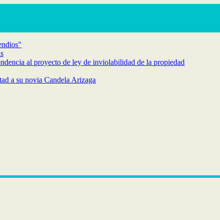
endios"
as
endencia al proyecto de ley de inviolabilidad de la propiedad
rtad a su novia Candela Arizaga