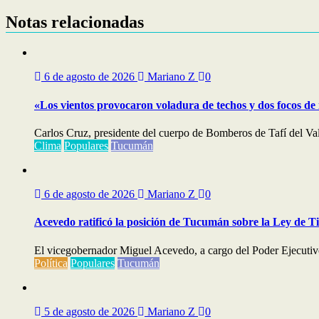
de
entradas
Notas relacionadas
6 de agosto de 2026
Mariano Z
0
«Los vientos provocaron voladura de techos y dos focos de
Carlos Cruz, presidente del cuerpo de Bomberos de Tafí del Val
Clima
Populares
Tucumán
6 de agosto de 2026
Mariano Z
0
Acevedo ratificó la posición de Tucumán sobre la Ley de T
El vicegobernador Miguel Acevedo, a cargo del Poder Ejecutivo,
Política
Populares
Tucumán
5 de agosto de 2026
Mariano Z
0