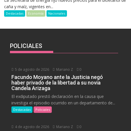
La Secretaría de Energía fijó nuevos precios para el bioetanol de
caña y maíz, vigentes en...
Destacadas
Economía
Nacionales
POLICIALES
5 de agosto de 2026
Mariano Z
0
Facundo Moyano ante la Justicia negó
haber privado de la libertad a su novia
Candela Arizaga
El exdiputado prestó declaración en la causa que
investiga el episodio ocurrido en un departamento de...
Destacadas
Policiales
4 de agosto de 2026
Mariano Z
0