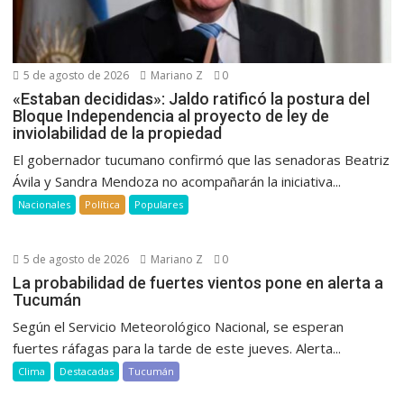
5 de agosto de 2026
Mariano Z
0
«Estaban decididas»: Jaldo ratificó la postura del
Bloque Independencia al proyecto de ley de
inviolabilidad de la propiedad
El gobernador tucumano confirmó que las senadoras Beatriz
Ávila y Sandra Mendoza no acompañarán la iniciativa...
Nacionales
Política
Populares
5 de agosto de 2026
Mariano Z
0
La probabilidad de fuertes vientos pone en alerta a
Tucumán
Según el Servicio Meteorológico Nacional, se esperan
fuertes ráfagas para la tarde de este jueves. Alerta...
Clima
Destacadas
Tucumán