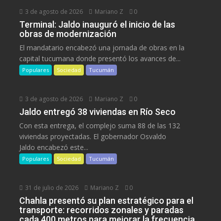
3 de agosto de 2026
Mariano Z
0
Terminal: Jaldo inauguró el inicio de las
obras de modernización
El mandatario encabezó una jornada de obras en la
capital tucumana donde presentó los avances de...
Populares
Sociedad
Tucumán
3 de agosto de 2026
Mariano Z
0
Jaldo entregó 38 viviendas en Río Seco
Con esta entrega, el complejo suma 88 de las 132
viviendas proyectadas. El gobernador Osvaldo
Jaldo encabezó este...
Populares
Sociedad
Tucumán
31 de julio de 2026
Mariano Z
0
Chahla presentó su plan estratégico para el
transporte: recorridos zonales y paradas
cada 400 metros para mejorar la frecuencia