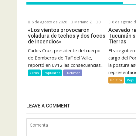
6 de agosto de 2026
Mariano Z
0
6 de agosto 
«Los vientos provocaron
Acevedo rat
voladura de techos y dos focos
Tucumán so
de incendios»
Tierras
Carlos Cruz, presidente del cuerpo
El vicegober
de Bomberos de Tafí del Valle,
cargo del Po
reportó en LV12 las consecuencias...
la postura as
representació
Clima
Populares
Tucumán
Política
Popu
LEAVE A COMMENT