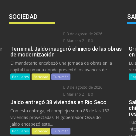
SOCIEDAD
SA
3 de agosto de 2026
Mariano Z
0
r
Terminal: Jaldo inauguró el inicio de las obras
Gr
de modernización
en
El mandatario encabezó una jornada de obras en la
Lui
capital tucumana donde presentó los avances de...
rec
Populares
Sociedad
Tucumán
Pop
3 de agosto de 2026
Mariano Z
0
Jaldo entregó 38 viviendas en Río Seco
Sa
ch
Con esta entrega, el complejo suma 88 de las 132
res
viviendas proyectadas. El gobernador Osvaldo
Tuc
Jaldo encabezó este...
int
Populares
Sociedad
Tucumán
com