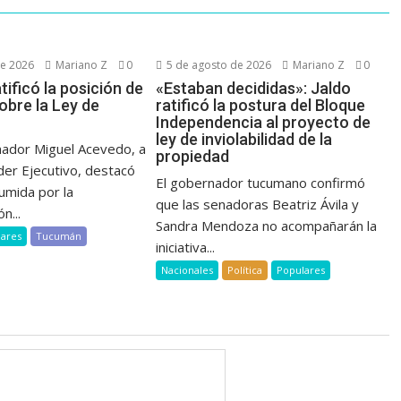
de 2026
Mariano Z
0
5 de agosto de 2026
Mariano Z
0
ificó la posición de
«Estaban decididas»: Jaldo
bre la Ley de
ratificó la postura del Bloque
Independencia al proyecto de
ley de inviolabilidad de la
nador Miguel Acevedo, a
propiedad
der Ejecutivo, destacó
El gobernador tucumano confirmó
umida por la
que las senadoras Beatriz Ávila y
n...
Sandra Mendoza no acompañarán la
lares
Tucumán
iniciativa...
Nacionales
Política
Populares