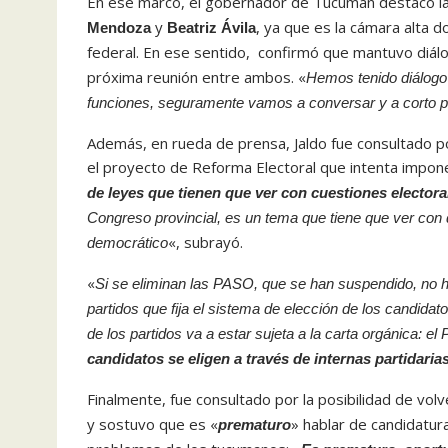
En ese marco, el gobernador de Tucumán destacó la 
y
, ya que es la cámara alta 
Mendoza
Beatriz Ávila
federal. En ese sentido, confirmó que mantuvo diál
próxima reunión entre ambos. «
Hemos tenido diálogo 
funciones, seguramente vamos a conversar y a corto p
Además, en rueda de prensa, Jaldo fue consultado po
el proyecto de Reforma Electoral que intenta imponer
de leyes que tienen que ver con cuestiones electora
Congreso provincial, es un tema que tiene que ver con 
«, subrayó.
democrático
«
Si se eliminan las PASO, que se han suspendido, no h
partidos que fija el sistema de elección de los candida
de los partidos va a estar sujeta a la carta orgánica: el
candidatos se eligen a través de internas partidaria
Finalmente, fue consultado por la posibilidad de volv
y sostuvo que es «
» hablar de candidatura
prematuro