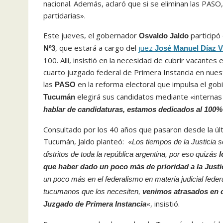
nacional. Además, aclaró que si se eliminan las PASO,
partidarias».
Este jueves, el gobernador
participó 
Osvaldo Jaldo
, que estará a cargo del
juez
Nº3
José Manuel Díaz V
100. Allí, insistió en la necesidad de cubrir vacantes 
cuarto juzgado federal de Primera Instancia en nuestr
las
en la reforma electoral que impulsa el go
PASO
elegirá sus candidatos mediante «internas 
Tucumán
hablar de candidaturas, estamos dedicados al 100%
Consultado por los 40 años que pasaron desde la úl
Tucumán, Jaldo planteó: «
Los tiempos de la Justicia s
distritos de toda la república argentina, por eso quizás
l
que haber dado un poco más de prioridad a la Justic
un poco más en el federalismo en materia judicial feder
tucumanos que los necesiten,
venimos atrasados en cu
«, insistió.
Juzgado de Primera Instancia