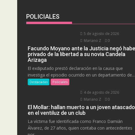
POLICIALES
5 de agosto de 2026
Mariano Z
0
Facundo Moyano ante la Justicia negó habe
privado de la libertad a su novia Candela
Arizaga
El exdiputado prestó declaración en la causa que
investiga el episodio ocurrido en un departamento de...
Destacadas
Policiales
4 de agosto de 2026
Mariano Z
0
El Mollar: hallan muerto a un joven atascado
en el ventiluz de un club
La víctima fue identificada como Franco Damián
Álvarez, de 27 años, quien contaba con antecedentes
por...