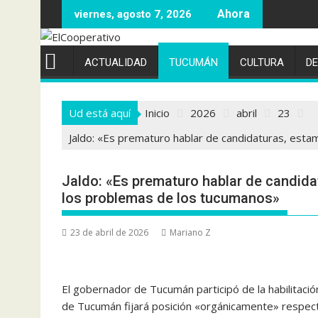
Saltar
viernes, agosto 7, 2026
al
contenido
ACTUALIDAD
TUCUMÁN
CULTURA
D
Ud está aquí
Inicio
2026
abril
23
Jaldo: «Es prematuro hablar de candidaturas, esta
Jaldo: «Es prematuro hablar de candida
los problemas de los tucumanos»
23 de abril de 2026
Mariano Z
El gobernador de Tucumán participó de la habilitación
de Tucumán fijará posición «orgánicamente» respect