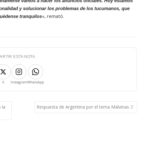
unamente vamos a hacer los anuncios oficiales. Hoy estamos
cionalidad y solucionar los problemas de los tucumanos, que
«, remató.
quédense tranquilos
ARTIR ESTA NOTA
X
Instagram
WhatsApp
 la
Respuesta de Argentina por el tema Malvinas