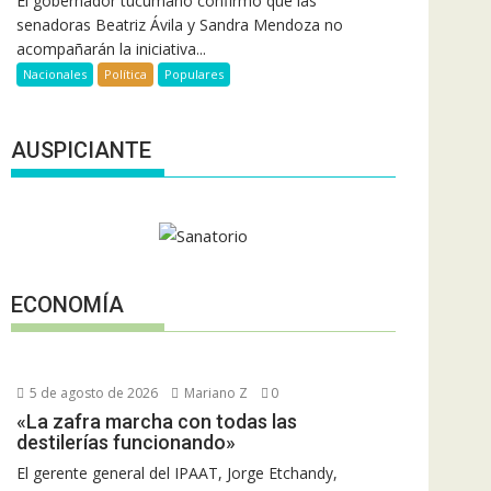
El gobernador tucumano confirmó que las
senadoras Beatriz Ávila y Sandra Mendoza no
acompañarán la iniciativa...
Nacionales
Política
Populares
AUSPICIANTE
ECONOMÍA
5 de agosto de 2026
Mariano Z
0
«La zafra marcha con todas las
destilerías funcionando»
El gerente general del IPAAT, Jorge Etchandy,