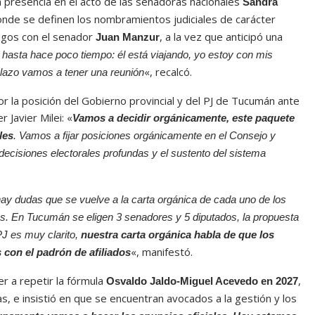
presencia en el acto de las senadoras nacionales
Sandra
donde se definen los nombramientos judiciales de carácter
ogos con el senador
, a la vez que anticipó una
Juan Manzur
hasta hace poco tiempo: él está viajando, yo estoy con mis
«, recalcó.
lazo vamos a tener una reunión
r la posición del Gobierno provincial y del PJ de Tucumán ante
 Javier Milei: «
Vamos a decidir orgánicamente, este paquete
les
. Vamos a fijar posiciones orgánicamente en el Consejo y
decisiones electorales profundas y el sustento del sistema
ay dudas que se vuelve a la carta orgánica de cada uno de los
tos. En Tucumán se eligen 3 senadores y 5 diputados, la propuesta
 PJ es muy clarito,
nuestra carta orgánica habla de que los
«, manifestó.
s con el padrón de afiliados
er a repetir la fórmula
,
Osvaldo Jaldo-Miguel Acevedo en 2027
s, e insistió en que se encuentran avocados a la gestión y los