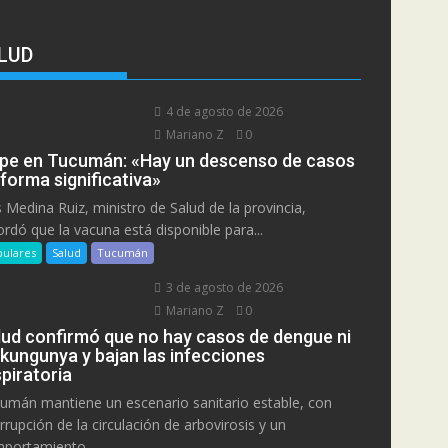
LUD
4 de agosto de 2026
Mariano Z
0
ipe en Tucumán: «Hay un descenso de casos
 forma significativa»
s Medina Ruiz, ministro de Salud de la provincia,
ordó que la vacuna está disponible para...
ulares
Salud
Tucumán
3 de agosto de 2026
Mariano Z
0
lud confirmó que no hay casos de dengue ni
ikungunya y bajan las infecciones
piratoria
umán mantiene un escenario sanitario estable, con
errupción de la circulación de arbovirosis y un
portamiento...