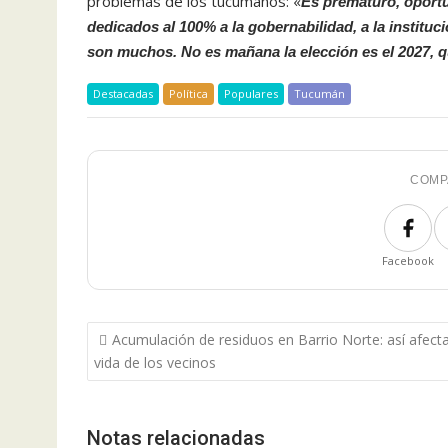
problemas de los tucumanos: «
Es prematuro, oport
dedicados al 100% a la gobernabilidad, a la institu
son muchos. No es mañana la elección es el 2027, 
Destacadas
Política
Populares
Tucumán
COMP
Facebook
Navegación
Acumulación de residuos en Barrio Norte: así afecta
de
vida de los vecinos
entradas
Notas relacionadas