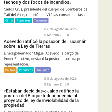
techos y dos focos de incendios»
Carlos Cruz, presidente del cuerpo de Bomberos de
Tafí del Valle, reportó en LV12 las consecuencias...
Clima
Populares
Tucumán
6 de agosto de 2026
Mariano Z
0
Acevedo ratificó la posición de Tucumán
sobre la Ley de Tierras
El vicegobernador Miguel Acevedo, a cargo del
Poder Ejecutivo, destacó la postura asumida por la
representación...
Política
Populares
Tucumán
5 de agosto de 2026
Mariano Z
0
«Estaban decididas»: Jaldo ratificó la
postura del Bloque Independencia al
proyecto de ley de inviolabilidad de la
propiedad