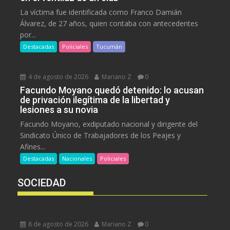
La víctima fue identificada como Franco Damián
Álvarez, de 27 años, quien contaba con antecedentes
por...
Destacadas
Policiales
Tucumán
4 de agosto de 2026
Mariano Z
0
Facundo Moyano quedó detenido: lo acusan
de privación ilegítima de la libertad y
lesiones a su novia
Facundo Moyano, exdiputado nacional y dirigente del
Sindicato Único de Trabajadores de los Peajes y
Afines...
Destacadas
Nacionales
Policiales
SOCIEDAD
8 de agosto de 2026
Mariano Z
0