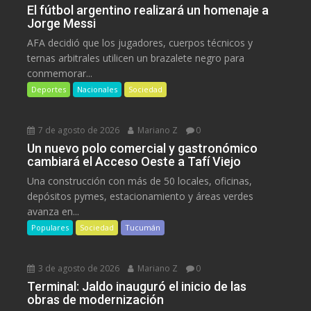
El fútbol argentino realizará un homenaje a
Jorge Messi
AFA decidió que los jugadores, cuerpos técnicos y
ternas arbitrales utilicen un brazalete negro para
conmemorar...
Deportes
Nacionales
Sociedad
7 de agosto de 2026
Mariano Z
0
Un nuevo polo comercial y gastronómico
cambiará el Acceso Oeste a Tafí Viejo
Una construcción con más de 50 locales, oficinas,
depósitos pymes, estacionamiento y áreas verdes
avanza en...
Populares
Sociedad
Tucumán
3 de agosto de 2026
Mariano Z
0
Terminal: Jaldo inauguró el inicio de las
obras de modernización