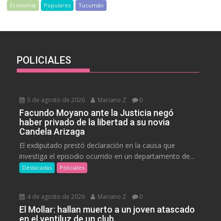
Economía
Populares
Tucumán
POLICIALES
5 de agosto de 2026
Mariano Z
0
Facundo Moyano ante la Justicia negó
haber privado de la libertad a su novia
Candela Arizaga
El exdiputado prestó declaración en la causa que
investiga el episodio ocurrido en un departamento de...
Destacadas
Policiales
4 de agosto de 2026
Mariano Z
0
El Mollar: hallan muerto a un joven atascado
en el ventiluz de un club