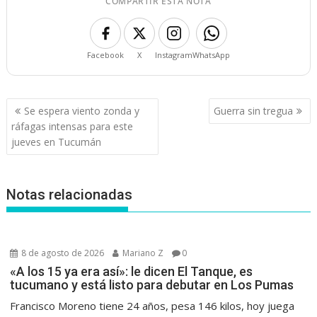
COMPARTIR ESTA NOTA
Facebook
X
Instagram
WhatsApp
Navegación
Se espera viento zonda y
Guerra sin tregua
de
ráfagas intensas para este
entradas
jueves en Tucumán
Notas relacionadas
8 de agosto de 2026
Mariano Z
0
«A los 15 ya era así»: le dicen El Tanque, es
tucumano y está listo para debutar en Los Pumas
Francisco Moreno tiene 24 años, pesa 146 kilos, hoy juega