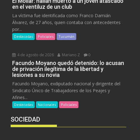
El Mollar: hallan muerto a un joven atascado
en el ventiluz de un club
La víctima fue identificada como Franco Damián
Álvarez, de 27 años, quien contaba con antecedentes
por...
Destacadas
Policiales
Tucumán
4 de agosto de 2026
Mariano Z
0
Facundo Moyano quedó detenido: lo acusan
de privación ilegítima de la libertad y
lesiones a su novia
Facundo Moyano, exdiputado nacional y dirigente del
Sindicato Único de Trabajadores de los Peajes y
Afines...
Destacadas
Nacionales
Policiales
SOCIEDAD