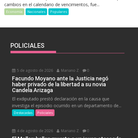
cambios en el calendario de vencimientos, fue...
Economía
Nacionales
Populares
POLICIALES
5 de agosto de 2026
Mariano Z
0
Facundo Moyano ante la Justicia negó
haber privado de la libertad a su novia
Candela Arizaga
El exdiputado prestó declaración en la causa que
investiga el episodio ocurrido en un departamento de...
Destacadas
Policiales
4 de agosto de 2026
Mariano Z
0