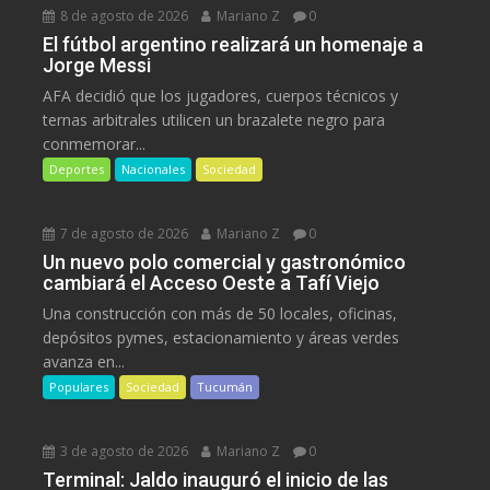
8 de agosto de 2026
Mariano Z
0
El fútbol argentino realizará un homenaje a
Jorge Messi
AFA decidió que los jugadores, cuerpos técnicos y
ternas arbitrales utilicen un brazalete negro para
conmemorar...
Deportes
Nacionales
Sociedad
7 de agosto de 2026
Mariano Z
0
Un nuevo polo comercial y gastronómico
cambiará el Acceso Oeste a Tafí Viejo
Una construcción con más de 50 locales, oficinas,
depósitos pymes, estacionamiento y áreas verdes
avanza en...
Populares
Sociedad
Tucumán
3 de agosto de 2026
Mariano Z
0
Terminal: Jaldo inauguró el inicio de las