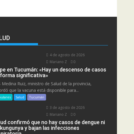
LUD
4 de agosto de 2026
Mariano Z
0
ipe en Tucumán: «Hay un descenso de casos
 forma significativa»
s Medina Ruiz, ministro de Salud de la provincia,
ordó que la vacuna está disponible para...
ulares
Salud
Tucumán
3 de agosto de 2026
Mariano Z
0
lud confirmó que no hay casos de dengue ni
ikungunya y bajan las infecciones
piratoria