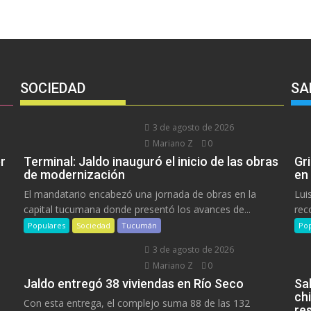
SOCIEDAD
SA
3 de agosto de 2026
Mariano Z
0
r
Terminal: Jaldo inauguró el inicio de las obras
Gr
de modernización
en
El mandatario encabezó una jornada de obras en la
Lui
capital tucumana donde presentó los avances de...
rec
Populares
Sociedad
Tucumán
Pop
3 de agosto de 2026
Mariano Z
0
Jaldo entregó 38 viviendas en Río Seco
Sa
ch
Con esta entrega, el complejo suma 88 de las 132
res