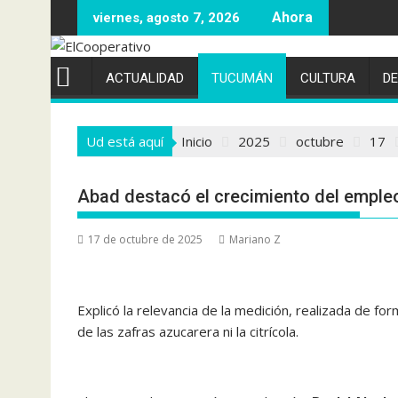
Saltar
viernes, agosto 7, 2026
al
contenido
ACTUALIDAD
TUCUMÁN
CULTURA
D
Ud está aquí
Inicio
2025
octubre
17
Abad destacó el crecimiento del empl
17 de octubre de 2025
Mariano Z
Explicó la relevancia de la medición, realizada de for
de las zafras azucarera ni la citrícola.