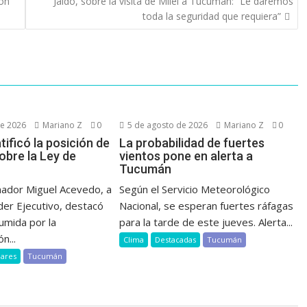
ron
Jaldo, sobre la visita de Milei a Tucumán: “Le daremos
toda la seguridad que requiera”
de 2026
Mariano Z
0
5 de agosto de 2026
Mariano Z
0
ificó la posición de
La probabilidad de fuertes
bre la Ley de
vientos pone en alerta a
Tucumán
nador Miguel Acevedo, a
Según el Servicio Meteorológico
der Ejecutivo, destacó
Nacional, se esperan fuertes ráfagas
umida por la
para la tarde de este jueves. Alerta...
n...
Clima
Destacadas
Tucumán
lares
Tucumán