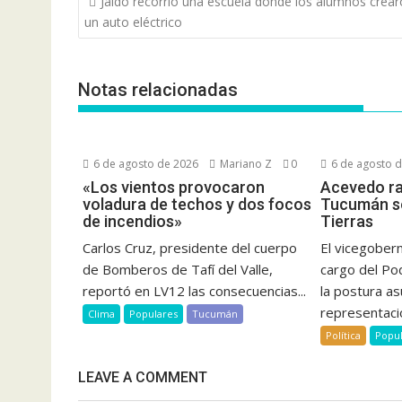
Jaldo recorrió una escuela donde los alumnos crea
de
un auto eléctrico
entradas
Notas relacionadas
6 de agosto de 2026
Mariano Z
0
6 de agosto 
«Los vientos provocaron
Acevedo rat
voladura de techos y dos focos
Tucumán so
de incendios»
Tierras
Carlos Cruz, presidente del cuerpo
El vicegober
de Bomberos de Tafí del Valle,
cargo del Po
reportó en LV12 las consecuencias...
la postura as
representació
Clima
Populares
Tucumán
Política
Popu
LEAVE A COMMENT