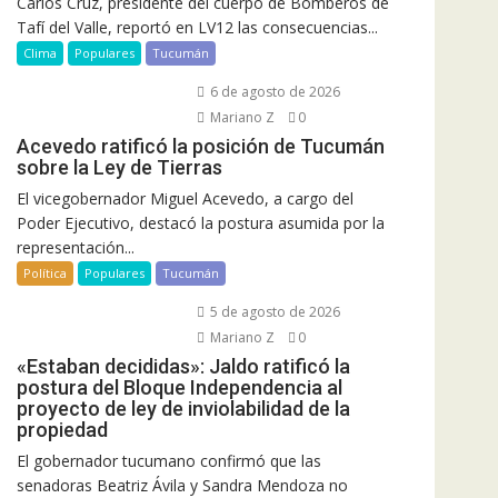
Carlos Cruz, presidente del cuerpo de Bomberos de
Tafí del Valle, reportó en LV12 las consecuencias...
Clima
Populares
Tucumán
6 de agosto de 2026
Mariano Z
0
Acevedo ratificó la posición de Tucumán
sobre la Ley de Tierras
El vicegobernador Miguel Acevedo, a cargo del
Poder Ejecutivo, destacó la postura asumida por la
representación...
Política
Populares
Tucumán
5 de agosto de 2026
Mariano Z
0
«Estaban decididas»: Jaldo ratificó la
postura del Bloque Independencia al
proyecto de ley de inviolabilidad de la
propiedad
El gobernador tucumano confirmó que las
senadoras Beatriz Ávila y Sandra Mendoza no