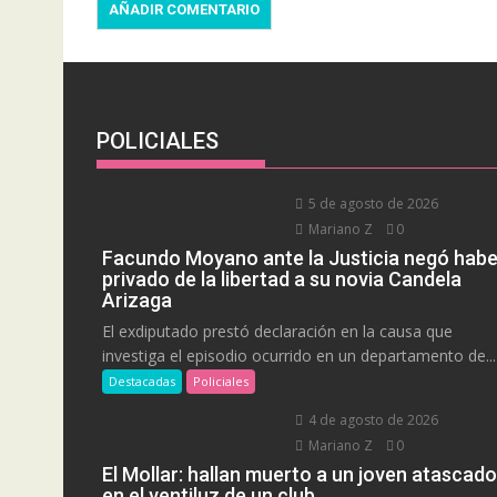
POLICIALES
5 de agosto de 2026
Mariano Z
0
Facundo Moyano ante la Justicia negó habe
privado de la libertad a su novia Candela
Arizaga
El exdiputado prestó declaración en la causa que
investiga el episodio ocurrido en un departamento de...
Destacadas
Policiales
4 de agosto de 2026
Mariano Z
0
El Mollar: hallan muerto a un joven atascado
en el ventiluz de un club