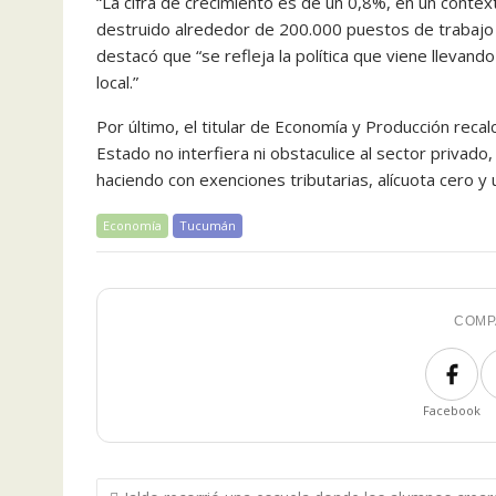
“La cifra de crecimiento es de un 0,8%, en un context
destruido alrededor de 200.000 puestos de trabajo 
destacó que “se refleja la política que viene llevando
local.”
Por último, el titular de Economía y Producción recal
Estado no interfiera ni obstaculice al sector privado
haciendo con exenciones tributarias, alícuota cero y 
Economía
Tucumán
COMP
Facebook
Navegación