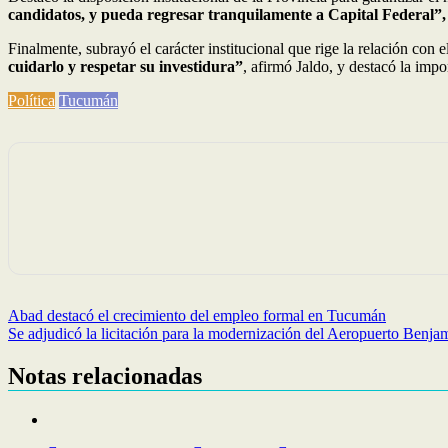
candidatos, y pueda regresar tranquilamente a Capital Federal”,
Finalmente, subrayó el carácter institucional que rige la relación con 
cuidarlo y respetar su investidura”
, afirmó Jaldo, y destacó la impo
Política
Tucumán
Navegación
Abad destacó el crecimiento del empleo formal en Tucumán
Se adjudicó la licitación para la modernización del Aeropuerto Benj
de
entradas
Notas relacionadas