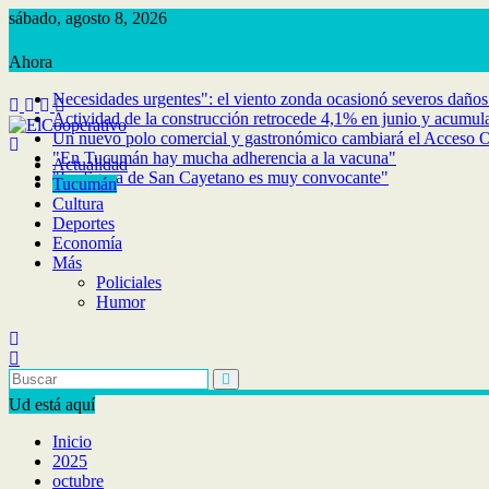
Saltar
sábado, agosto 8, 2026
al
contenido
Necesidades urgentes": el viento zonda ocasionó severos daños 
Actividad de la construcción retrocede 4,1% en junio y acumula
Un nuevo polo comercial y gastronómico cambiará el Acceso Oe
"En Tucumán hay mucha adherencia a la vacuna"
Actualidad
"La figura de San Cayetano es muy convocante"
Tucumán
Cultura
Deportes
Economía
Más
Policiales
Humor
Ud está aquí
Inicio
2025
octubre