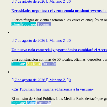
7 de agosto de 2026
Mariano Z
0
Necesidades urgentes»: el viento zonda ocasionó severos dañ
Fuertes ráfagas de viento azotaron a los valles calchaquíes en l
Clima
Populares
Tucumán
7 de agosto de 2026
Mariano Z
0
Un nuevo polo comercial y gastronómico cambiará el Acceso
Una construcción con más de 50 locales, oficinas, depósitos py
Populares
Sociedad
Tucumán
7 de agosto de 2026
Mariano Z
0
«En Tucumán hay mucha adherencia a la vacuna»
El ministro de Salud Pública, Luis Medina Ruiz, destacó que gra
Populares
Salud
Tucumán