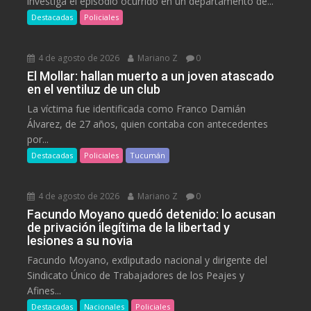
investiga el episodio ocurrido en un departamento de...
Destacadas
Policiales
4 de agosto de 2026
Mariano Z
0
El Mollar: hallan muerto a un joven atascado
en el ventiluz de un club
La víctima fue identificada como Franco Damián
Álvarez, de 27 años, quien contaba con antecedentes
por...
Destacadas
Policiales
Tucumán
4 de agosto de 2026
Mariano Z
0
Facundo Moyano quedó detenido: lo acusan
de privación ilegítima de la libertad y
lesiones a su novia
Facundo Moyano, exdiputado nacional y dirigente del
Sindicato Único de Trabajadores de los Peajes y
Afines...
Destacadas
Nacionales
Policiales