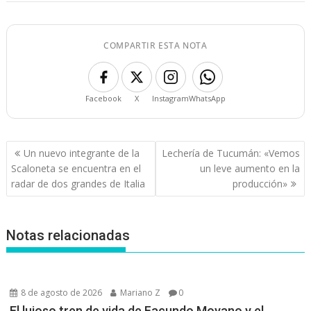
COMPARTIR ESTA NOTA
Facebook
X
Instagram
WhatsApp
Navegación
Un nuevo integrante de la
Lechería de Tucumán: «Vemos
de
Scaloneta se encuentra en el
un leve aumento en la
entradas
radar de dos grandes de Italia
producción»
Notas relacionadas
8 de agosto de 2026
Mariano Z
0
El lujoso tren de vida de Facundo Moyano y el