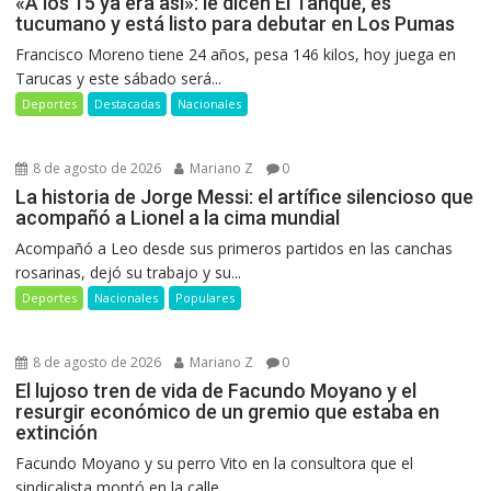
«A los 15 ya era así»: le dicen El Tanque, es
tucumano y está listo para debutar en Los Pumas
Francisco Moreno tiene 24 años, pesa 146 kilos, hoy juega en
Tarucas y este sábado será...
Deportes
Destacadas
Nacionales
8 de agosto de 2026
Mariano Z
0
La historia de Jorge Messi: el artífice silencioso que
acompañó a Lionel a la cima mundial
Acompañó a Leo desde sus primeros partidos en las canchas
rosarinas, dejó su trabajo y su...
Deportes
Nacionales
Populares
8 de agosto de 2026
Mariano Z
0
El lujoso tren de vida de Facundo Moyano y el
resurgir económico de un gremio que estaba en
extinción
Facundo Moyano y su perro Vito en la consultora que el
sindicalista montó en la calle...