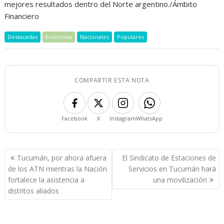
mejores resultados dentro del Norte argentino./Ámbito
Financiero
Destacadas
Economía
Nacionales
Populares
COMPARTIR ESTA NOTA
Facebook
X
Instagram
WhatsApp
Navegación
Tucumán, por ahora afuera
El Sindicato de Estaciones de
de
de los ATN mientras la Nación
Servicios en Tucumán hará
entradas
fortalece la asistencia a
una movilización
distritos aliados