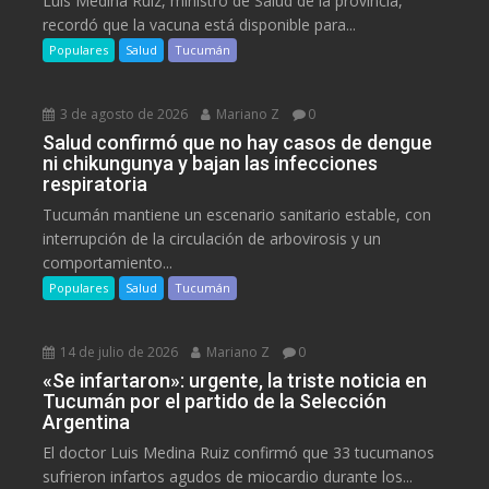
Luis Medina Ruiz, ministro de Salud de la provincia,
recordó que la vacuna está disponible para...
Populares
Salud
Tucumán
3 de agosto de 2026
Mariano Z
0
Salud confirmó que no hay casos de dengue
ni chikungunya y bajan las infecciones
respiratoria
Tucumán mantiene un escenario sanitario estable, con
interrupción de la circulación de arbovirosis y un
comportamiento...
Populares
Salud
Tucumán
14 de julio de 2026
Mariano Z
0
«Se infartaron»: urgente, la triste noticia en
Tucumán por el partido de la Selección
Argentina
El doctor Luis Medina Ruiz confirmó que 33 tucumanos
sufrieron infartos agudos de miocardio durante los...