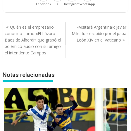
Facebook
X
Instagram
WhatsApp
Navegación
Quién es el empresario
«Visitará Argentina»: Javier
de
conocido como «El Lázaro
Milei fue recibido por el papa
entradas
Baez de Alberdi» que grabó el
León XIV en el Vaticano
polémico audio con su amigo
el intendente Campos
Notas relacionadas