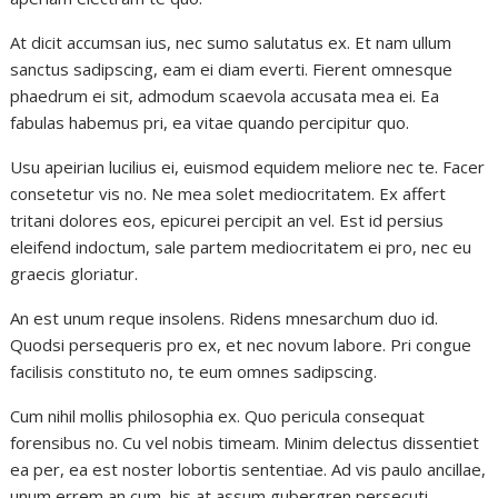
At dicit accumsan ius, nec sumo salutatus ex. Et nam ullum
sanctus sadipscing, eam ei diam everti. Fierent omnesque
phaedrum ei sit, admodum scaevola accusata mea ei. Ea
fabulas habemus pri, ea vitae quando percipitur quo.
Usu apeirian lucilius ei, euismod equidem meliore nec te. Facer
consetetur vis no. Ne mea solet mediocritatem. Ex affert
tritani dolores eos, epicurei percipit an vel. Est id persius
eleifend indoctum, sale partem mediocritatem ei pro, nec eu
graecis gloriatur.
An est unum reque insolens. Ridens mnesarchum duo id.
Quodsi persequeris pro ex, et nec novum labore. Pri congue
facilisis constituto no, te eum omnes sadipscing.
Cum nihil mollis philosophia ex. Quo pericula consequat
forensibus no. Cu vel nobis timeam. Minim delectus dissentiet
ea per, ea est noster lobortis sententiae. Ad vis paulo ancillae,
unum errem an cum, his at assum gubergren persecuti.