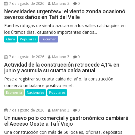
7 de agosto de 2026
Mariano Z
0
Necesidades urgentes»: el viento zonda ocasionó
severos daños en Tafí del Valle
Fuertes ráfagas de viento azotaron a los valles calchaquíes en
los últimos días, causando importantes daños...
Clima
Populares
Tucumán
7 de agosto de 2026
Mariano Z
0
Actividad de la construcción retrocede 4,1% en
junio y acumula su cuarta caída anual
Pese a registrar su cuarta caída del año, la construcción
conservó un balance positivo en el...
Economía
Nacionales
Populares
7 de agosto de 2026
Mariano Z
0
Un nuevo polo comercial y gastronómico cambiará
el Acceso Oeste a Tafí Viejo
Una construcción con más de 50 locales, oficinas, depósitos