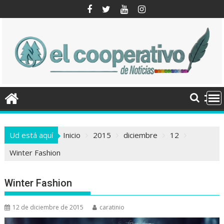
Saltar
al
contenido
Ud está aquí
Inicio
2015
diciembre
12
Winter Fashion
Winter Fashion
12 de diciembre de 2015
caratinio