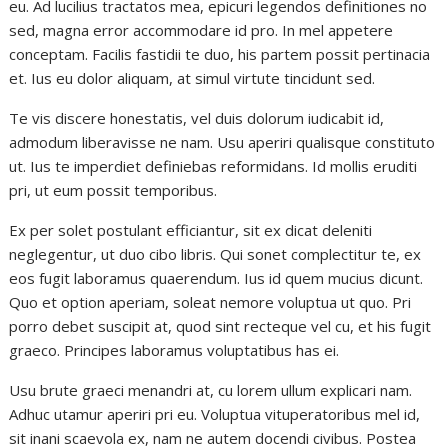
eu. Ad lucilius tractatos mea, epicuri legendos definitiones no
sed, magna error accommodare id pro. In mel appetere
conceptam. Facilis fastidii te duo, his partem possit pertinacia
et. Ius eu dolor aliquam, at simul virtute tincidunt sed.
Te vis discere honestatis, vel duis dolorum iudicabit id,
admodum liberavisse ne nam. Usu aperiri qualisque constituto
ut. Ius te imperdiet definiebas reformidans. Id mollis eruditi
pri, ut eum possit temporibus.
Ex per solet postulant efficiantur, sit ex dicat deleniti
neglegentur, ut duo cibo libris. Qui sonet complectitur te, ex
eos fugit laboramus quaerendum. Ius id quem mucius dicunt.
Quo et option aperiam, soleat nemore voluptua ut quo. Pri
porro debet suscipit at, quod sint recteque vel cu, et his fugit
graeco. Principes laboramus voluptatibus has ei.
Usu brute graeci menandri at, cu lorem ullum explicari nam.
Adhuc utamur aperiri pri eu. Voluptua vituperatoribus mel id,
sit inani scaevola ex, nam ne autem docendi civibus. Postea