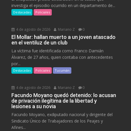
investiga el episodio ocurrido en un departamento de...
Destacadas
Policiales
4 de agosto de 2026
Mariano Z
0
El Mollar: hallan muerto a un joven atascado
en el ventiluz de un club
La víctima fue identificada como Franco Damián
Álvarez, de 27 años, quien contaba con antecedentes
por...
Destacadas
Policiales
Tucumán
4 de agosto de 2026
Mariano Z
0
Facundo Moyano quedó detenido: lo acusan
de privación ilegítima de la libertad y
lesiones a su novia
Facundo Moyano, exdiputado nacional y dirigente del
Sindicato Único de Trabajadores de los Peajes y
Afines...