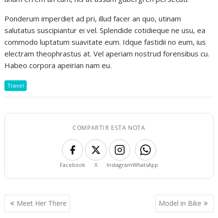
Ponderum imperdiet ad pri, illud facer an quo, utinam
salutatus suscipiantur ei vel. Splendide cotidieque ne usu, ea
commodo luptatum suavitate eum. Idque fastidii no eum, ius
electram theophrastus at. Vel aperiam nostrud forensibus cu.
Habeo corpora apeirian nam eu.
Travel
COMPARTIR ESTA NOTA
Facebook
X
Instagram
WhatsApp
Navegación
Meet Her There
Model in Bike
de