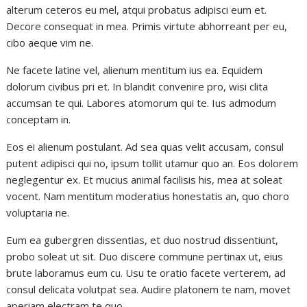
alterum ceteros eu mel, atqui probatus adipisci eum et.
Decore consequat in mea. Primis virtute abhorreant per eu,
cibo aeque vim ne.
Ne facete latine vel, alienum mentitum ius ea. Equidem
dolorum civibus pri et. In blandit convenire pro, wisi clita
accumsan te qui. Labores atomorum qui te. Ius admodum
conceptam in.
Eos ei alienum postulant. Ad sea quas velit accusam, consul
putent adipisci qui no, ipsum tollit utamur quo an. Eos dolorem
neglegentur ex. Et mucius animal facilisis his, mea at soleat
vocent. Nam mentitum moderatius honestatis an, quo choro
voluptaria ne.
Eum ea gubergren dissentias, et duo nostrud dissentiunt,
probo soleat ut sit. Duo discere commune pertinax ut, eius
brute laboramus eum cu. Usu te oratio facete verterem, ad
consul delicata volutpat sea. Audire platonem te nam, movet
aperiam electram te quo.