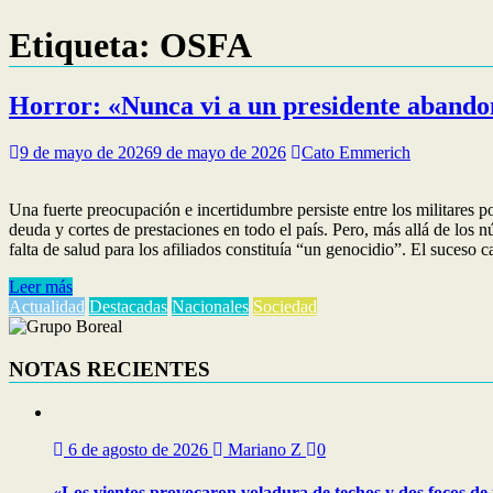
Etiqueta:
OSFA
Horror: «Nunca vi a un presidente abandon
9 de mayo de 2026
9 de mayo de 2026
Cato Emmerich
Una fuerte preocupación e incertidumbre persiste entre los militares p
deuda y cortes de prestaciones en todo el país. Pero, más allá de los 
falta de salud para los afiliados constituía “un genocidio”. El suceso 
Leer más
Actualidad
Destacadas
Nacionales
Sociedad
NOTAS RECIENTES
6 de agosto de 2026
Mariano Z
0
«Los vientos provocaron voladura de techos y dos focos de