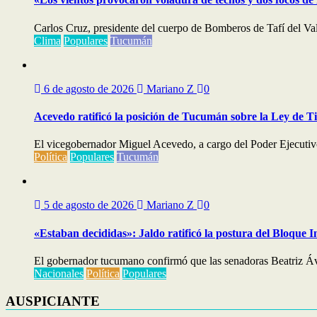
Carlos Cruz, presidente del cuerpo de Bomberos de Tafí del Val
Clima
Populares
Tucumán
6 de agosto de 2026
Mariano Z
0
Acevedo ratificó la posición de Tucumán sobre la Ley de T
El vicegobernador Miguel Acevedo, a cargo del Poder Ejecutivo,
Política
Populares
Tucumán
5 de agosto de 2026
Mariano Z
0
«Estaban decididas»: Jaldo ratificó la postura del Bloque I
El gobernador tucumano confirmó que las senadoras Beatriz Áv
Nacionales
Política
Populares
AUSPICIANTE