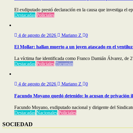
El exdiputado prestó declaración en la causa que investiga el e
Destacadas
Policiales
4 de agosto de 2026
Mariano Z
0
El Mollar: hallan muerto a un joven atascado en el ventiluz
La víctima fue identificada como Franco Damián Álvarez, de 27
Destacadas
Policiales
Tucumán
4 de agosto de 2026
Mariano Z
0
Facundo Moyano quedó detenido: lo acusan de privación ileg
Facundo Moyano, exdiputado nacional y dirigente del Sindicato
Destacadas
Nacionales
Policiales
SOCIEDAD