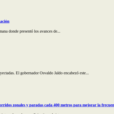
zación
mana donde presentó los avances de...
oyectadas. El gobernador Osvaldo Jaldo encabezó este...
corridos zonales y paradas cada 400 metros para mejorar la frecue