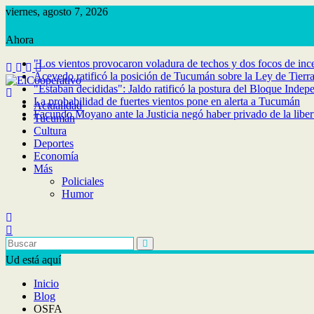
Saltar
viernes, agosto 7, 2026
al
contenido
"Los vientos provocaron voladura de techos y dos focos de inc
Acevedo ratificó la posición de Tucumán sobre la Ley de Tierr
"Estaban decididas": Jaldo ratificó la postura del Bloque Indep
La probabilidad de fuertes vientos pone en alerta a Tucumán
Actualidad
Facundo Moyano ante la Justicia negó haber privado de la libe
Tucumán
Cultura
Deportes
Economía
Más
Policiales
Humor
Ud está aquí
Inicio
Blog
OSFA