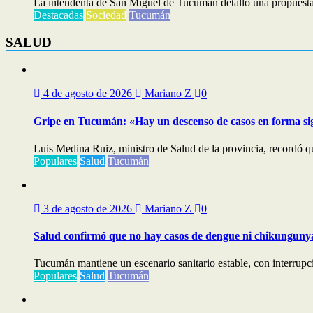
La intendenta de San Miguel de Tucumán detalló una propuesta in
Destacadas
Sociedad
Tucumán
SALUD
4 de agosto de 2026
Mariano Z
0
Gripe en Tucumán: «Hay un descenso de casos en forma sig
Luis Medina Ruiz, ministro de Salud de la provincia, recordó qu
Populares
Salud
Tucumán
3 de agosto de 2026
Mariano Z
0
Salud confirmó que no hay casos de dengue ni chikungunya 
Tucumán mantiene un escenario sanitario estable, con interrupci
Populares
Salud
Tucumán