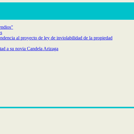
endios"
as
endencia al proyecto de ley de inviolabilidad de la propiedad
rtad a su novia Candela Arizaga