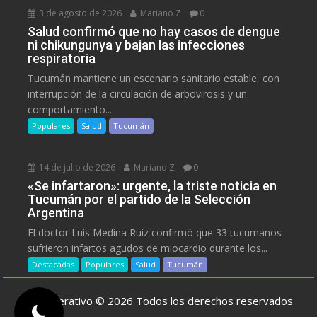
3 de agosto de 2026
Mariano Z
0
Salud confirmó que no hay casos de dengue
ni chikungunya y bajan las infecciones
respiratoria
Tucumán mantiene un escenario sanitario estable, con
interrupción de la circulación de arbovirosis y un
comportamiento...
Populares
Salud
Tucumán
14 de julio de 2026
Mariano Z
0
«Se infartaron»: urgente, la triste noticia en
Tucumán por el partido de la Selección
Argentina
El doctor Luis Medina Ruiz confirmó que 33 tucumanos
sufrieron infartos agudos de miocardio durante los...
Destacadas
Populares
Salud
Tucumán
ElCooperativo © 2026 Todos los derechos reservados