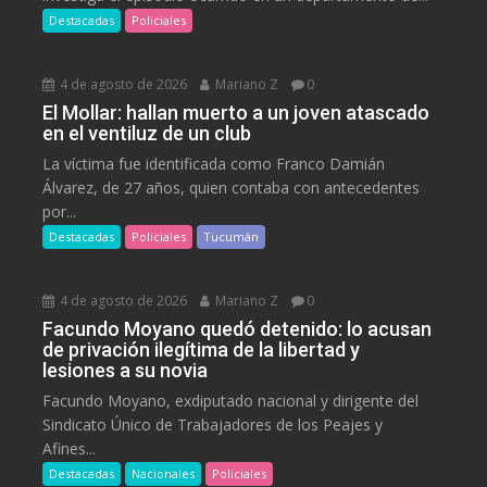
Destacadas
Policiales
4 de agosto de 2026
Mariano Z
0
El Mollar: hallan muerto a un joven atascado
en el ventiluz de un club
La víctima fue identificada como Franco Damián
Álvarez, de 27 años, quien contaba con antecedentes
por...
Destacadas
Policiales
Tucumán
4 de agosto de 2026
Mariano Z
0
Facundo Moyano quedó detenido: lo acusan
de privación ilegítima de la libertad y
lesiones a su novia
Facundo Moyano, exdiputado nacional y dirigente del
Sindicato Único de Trabajadores de los Peajes y
Afines...
Destacadas
Nacionales
Policiales