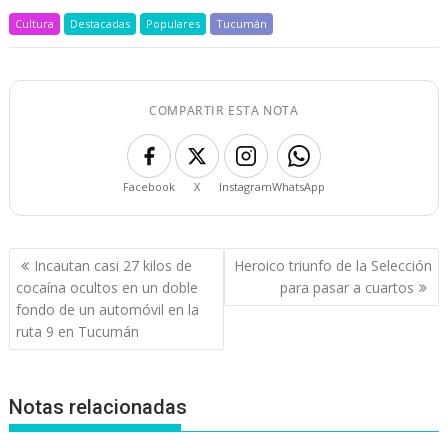
Cultura
Destacadas
Populares
Tucumán
COMPARTIR ESTA NOTA
Facebook
X
Instagram
WhatsApp
Navegación
Incautan casi 27 kilos de
Heroico triunfo de la Selección
de
cocaína ocultos en un doble
para pasar a cuartos
entradas
fondo de un automóvil en la
ruta 9 en Tucumán
Notas relacionadas