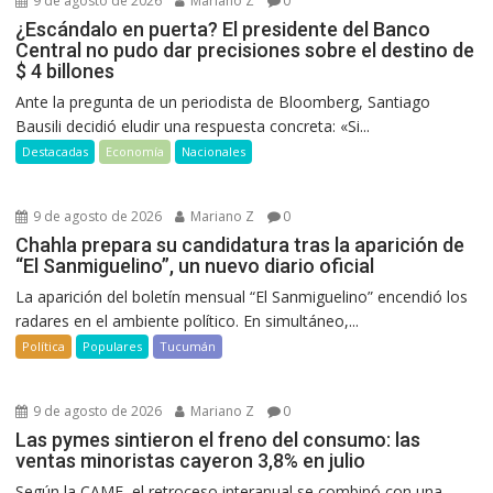
9 de agosto de 2026
Mariano Z
0
¿Escándalo en puerta? El presidente del Banco
Central no pudo dar precisiones sobre el destino de
$ 4 billones
Ante la pregunta de un periodista de Bloomberg, Santiago
Bausili decidió eludir una respuesta concreta: «Si...
Destacadas
Economía
Nacionales
9 de agosto de 2026
Mariano Z
0
Chahla prepara su candidatura tras la aparición de
“El Sanmiguelino”, un nuevo diario oficial
La aparición del boletín mensual “El Sanmiguelino” encendió los
radares en el ambiente político. En simultáneo,...
Política
Populares
Tucumán
9 de agosto de 2026
Mariano Z
0
Las pymes sintieron el freno del consumo: las
ventas minoristas cayeron 3,8% en julio
Según la CAME, el retroceso interanual se combinó con una