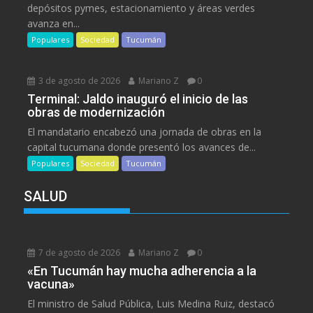
depósitos pymes, estacionamiento y áreas verdes
avanza en...
Populares
Sociedad
Tucumán
3 de agosto de 2026
Mariano Z
0
Terminal: Jaldo inauguró el inicio de las
obras de modernización
El mandatario encabezó una jornada de obras en la
capital tucumana donde presentó los avances de...
Populares
Sociedad
Tucumán
SALUD
7 de agosto de 2026
Mariano Z
0
«En Tucumán hay mucha adherencia a la
vacuna»
El ministro de Salud Pública, Luis Medina Ruiz, destacó