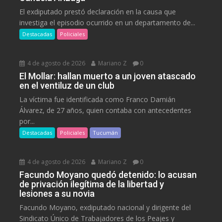
El exdiputado prestó declaración en la causa que
investiga el episodio ocurrido en un departamento de...
Destacadas
Policiales
4 de agosto de 2026
Mariano Z
0
El Mollar: hallan muerto a un joven atascado
en el ventiluz de un club
La víctima fue identificada como Franco Damián
Álvarez, de 27 años, quien contaba con antecedentes
por...
Destacadas
Policiales
Tucumán
4 de agosto de 2026
Mariano Z
0
Facundo Moyano quedó detenido: lo acusan
de privación ilegítima de la libertad y
lesiones a su novia
Facundo Moyano, exdiputado nacional y dirigente del
Sindicato Único de Trabajadores de los Peajes y