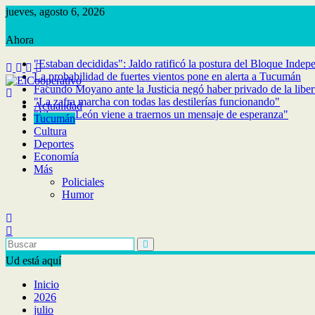
Saltar
jueves, agosto 6, 2026
al
contenido
"Estaban decididas": Jaldo ratificó la postura del Bloque Indep
La probabilidad de fuertes vientos pone en alerta a Tucumán
Facundo Moyano ante la Justicia negó haber privado de la libe
"La zafra marcha con todas las destilerías funcionando"
Actualidad
"El papa León viene a traernos un mensaje de esperanza"
Tucumán
Cultura
Deportes
Economía
Más
Policiales
Humor
Ud está aquí
Inicio
2026
julio