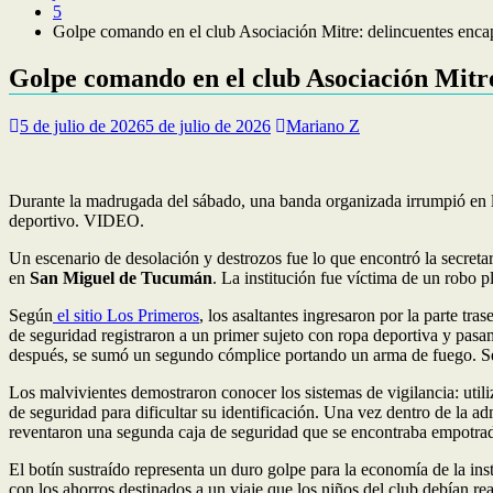
5
Golpe comando en el club Asociación Mitre: delincuentes encapu
Golpe comando en el club Asociación Mitre:
5 de julio de 2026
5 de julio de 2026
Mariano Z
Durante la madrugada del sábado, una banda organizada irrumpió en la
deportivo. VIDEO.
Un escenario de desolación y destrozos fue lo que encontró la secreta
en
San Miguel de Tucumán
. La institución fue víctima de un robo 
Según
el sitio Los Primeros
, los asaltantes ingresaron por la parte tra
de seguridad registraron a un primer sujeto con ropa deportiva y pasam
después, se sumó un segundo cómplice portando un arma de fuego. Se s
Los malvivientes demostraron conocer los sistemas de vigilancia: utili
de seguridad para dificultar su identificación. Una vez dentro de la a
reventaron una segunda caja de seguridad que se encontraba empotrad
El botín sustraído representa un duro golpe para la economía de la ins
con los ahorros destinados a un viaje que los niños del club debían 