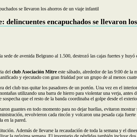
chados se llevaron los ahorros de un viaje infantil
 delincuentes encapuchados se llevaron los 
 sede de avenida Belgrano al 1.500, destrozó las cajas fuertes y huyó 
ria del
club Asociación Mitre
este sábado, alrededor de las 9:00 de la 
planificado y ejecutado con gran frialdad por un grupo de al menos cua
sera del club tras quitar los pasadores de un portón. Una vez en el interio
ontañas utilizando una barra de hierro para violentar una verja, antes d
ospecha que el resto de la banda coordinaba el golpe desde el exterior
zaron guantes en todo momento para no dejar huellas, evitaron mostrar s
dministración, revolvieron cada rincón y volcaron una pesada caja fuerte
a en la pared.
titución. Además de llevarse la recaudación de toda la semana y el dine
realizar la próxima semana. El inventario de pérdidas también incluye d