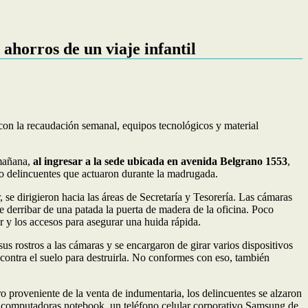
ahorros de un viaje infantil
con la recaudación semanal, equipos tecnológicos y material
mañana,
al ingresar a la sede ubicada en avenida Belgrano 1553
,
tro delincuentes que actuaron durante la madrugada.
r, se dirigieron hacia las áreas de Secretaría y Tesorería. Las cámaras
e derribar de una patada la puerta de madera de la oficina. Poco
 y los accesos para asegurar una huida rápida.
us rostros a las cámaras y se encargaron de girar varios dispositivos
 contra el suelo para destruirla. No conformes con eso, también
ro proveniente de la venta de indumentaria, los delincuentes se alzaron
os computadoras notebook, un teléfono celular corporativo Samsung de