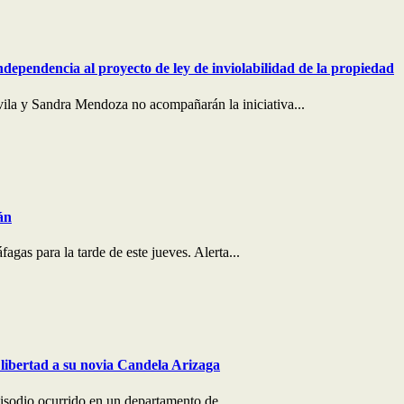
ndependencia al proyecto de ley de inviolabilidad de la propiedad
ila y Sandra Mendoza no acompañarán la iniciativa...
án
agas para la tarde de este jueves. Alerta...
libertad a su novia Candela Arizaga
pisodio ocurrido en un departamento de...