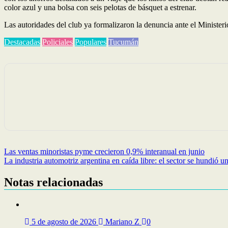
color azul y una bolsa con seis pelotas de básquet a estrenar.
Las autoridades del club ya formalizaron la denuncia ante el Ministeri
Destacadas
Policiales
Populares
Tucumán
Navegación
Las ventas minoristas pyme crecieron 0,9% interanual en junio
La industria automotriz argentina en caída libre: el sector se hundió 
de
entradas
Notas relacionadas
5 de agosto de 2026
Mariano Z
0