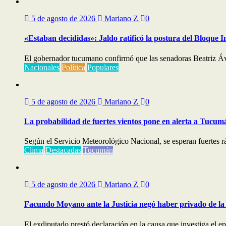
5 de agosto de 2026
Mariano Z
0
«Estaban decididas»: Jaldo ratificó la postura del Bloque I
El gobernador tucumano confirmó que las senadoras Beatriz Áv
Nacionales
Política
Populares
5 de agosto de 2026
Mariano Z
0
La probabilidad de fuertes vientos pone en alerta a Tucum
Según el Servicio Meteorológico Nacional, se esperan fuertes ráf
Clima
Destacadas
Tucumán
5 de agosto de 2026
Mariano Z
0
Facundo Moyano ante la Justicia negó haber privado de la 
El exdiputado prestó declaración en la causa que investiga el e