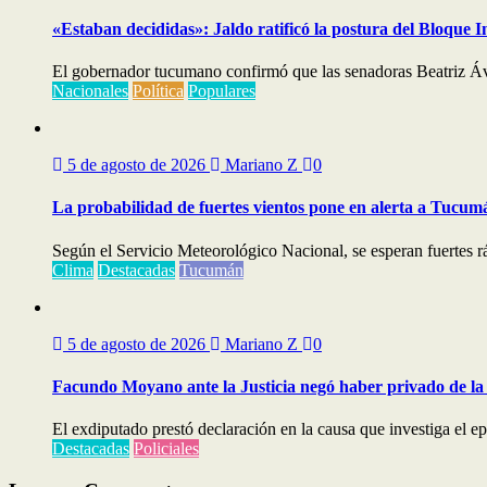
«Estaban decididas»: Jaldo ratificó la postura del Bloque I
El gobernador tucumano confirmó que las senadoras Beatriz Áv
Nacionales
Política
Populares
5 de agosto de 2026
Mariano Z
0
La probabilidad de fuertes vientos pone en alerta a Tucum
Según el Servicio Meteorológico Nacional, se esperan fuertes ráf
Clima
Destacadas
Tucumán
5 de agosto de 2026
Mariano Z
0
Facundo Moyano ante la Justicia negó haber privado de la 
El exdiputado prestó declaración en la causa que investiga el e
Destacadas
Policiales