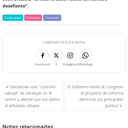
desafiante”.
Destacadas
Policiales
Tucumán
COMPARTIR ESTA NOTA
Facebook
X
Instagram
WhatsApp
Navegación
Denuncian una “cosecha
El Gobierno envió al Congreso
de
salvaje” de naranjas en el
el proyecto de reforma
entradas
centro y alertan por los daños
electoral: los principales
al arbolado urbano
puntos
Notas relacionadas