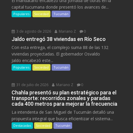
El mandatario encabezó una jornada de obras en la
capital tucumana donde presentó los avances de...
Populares
Sociedad
Tucumán
3 de agosto de 2026
Mariano Z
0
Jaldo entregó 38 viviendas en Río Seco
Con esta entrega, el complejo suma 88 de las 132
viviendas proyectadas. El gobernador Osvaldo
Jaldo encabezó este...
Populares
Sociedad
Tucumán
31 de julio de 2026
Mariano Z
0
Chahla presentó su plan estratégico para el
transporte: recorridos zonales y paradas
cada 400 metros para mejorar la frecuencia
La intendenta de San Miguel de Tucumán detalló una
propuesta integral que busca eficientizar el sistema...
Destacadas
Sociedad
Tucumán