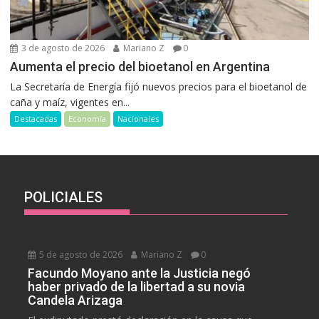
3 de agosto de 2026
Mariano Z
0
Aumenta el precio del bioetanol en Argentina
La Secretaría de Energía fijó nuevos precios para el bioetanol de
caña y maíz, vigentes en...
Destacadas
Economía
Nacionales
POLICIALES
5 de agosto de 2026
Mariano Z
0
Facundo Moyano ante la Justicia negó
haber privado de la libertad a su novia
Candela Arizaga