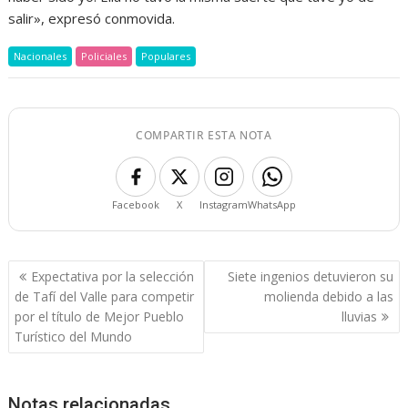
salir», expresó conmovida.
Nacionales
Policiales
Populares
COMPARTIR ESTA NOTA
Facebook
X
Instagram
WhatsApp
Navegación
Expectativa por la selección
Siete ingenios detuvieron su
de
de Tafí del Valle para competir
molienda debido a las
entradas
por el título de Mejor Pueblo
lluvias
Turístico del Mundo
Notas relacionadas