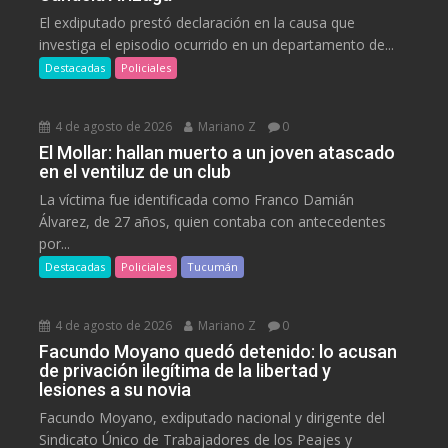
El exdiputado prestó declaración en la causa que
investiga el episodio ocurrido en un departamento de...
Destacadas
Policiales
4 de agosto de 2026
Mariano Z
0
El Mollar: hallan muerto a un joven atascado
en el ventiluz de un club
La víctima fue identificada como Franco Damián
Álvarez, de 27 años, quien contaba con antecedentes
por...
Destacadas
Policiales
Tucumán
4 de agosto de 2026
Mariano Z
0
Facundo Moyano quedó detenido: lo acusan
de privación ilegítima de la libertad y
lesiones a su novia
Facundo Moyano, exdiputado nacional y dirigente del
Sindicato Único de Trabajadores de los Peajes y