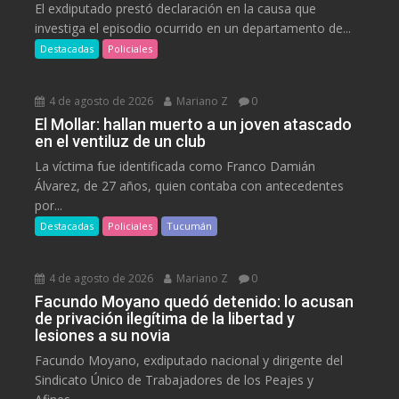
El exdiputado prestó declaración en la causa que
investiga el episodio ocurrido en un departamento de...
Destacadas
Policiales
4 de agosto de 2026
Mariano Z
0
El Mollar: hallan muerto a un joven atascado
en el ventiluz de un club
La víctima fue identificada como Franco Damián
Álvarez, de 27 años, quien contaba con antecedentes
por...
Destacadas
Policiales
Tucumán
4 de agosto de 2026
Mariano Z
0
Facundo Moyano quedó detenido: lo acusan
de privación ilegítima de la libertad y
lesiones a su novia
Facundo Moyano, exdiputado nacional y dirigente del
Sindicato Único de Trabajadores de los Peajes y