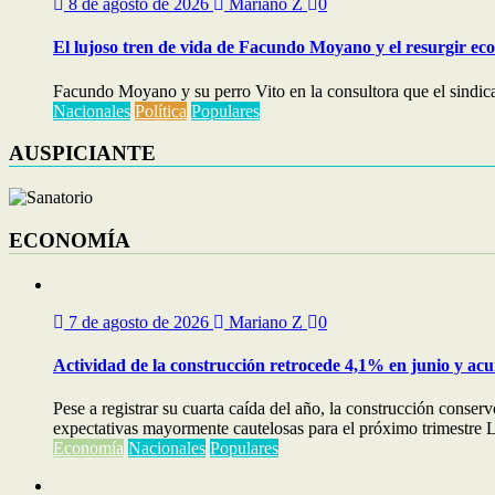
8 de agosto de 2026
Mariano Z
0
El lujoso tren de vida de Facundo Moyano y el resurgir ec
Facundo Moyano y su perro Vito en la consultora que el sindical
Nacionales
Política
Populares
AUSPICIANTE
ECONOMÍA
7 de agosto de 2026
Mariano Z
0
Actividad de la construcción retrocede 4,1% en junio y ac
Pese a registrar su cuarta caída del año, la construcción cons
expectativas mayormente cautelosas para el próximo trimestre La
Economía
Nacionales
Populares