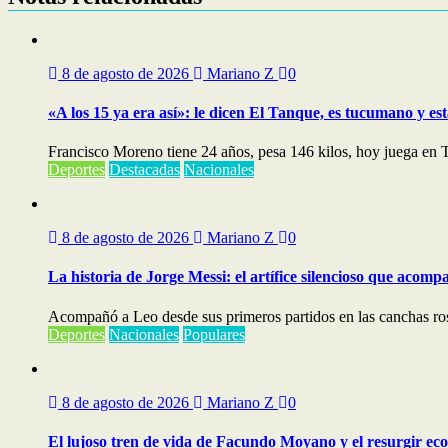
8 de agosto de 2026
Mariano Z
0
«A los 15 ya era así»: le dicen El Tanque, es tucumano y e
Francisco Moreno tiene 24 años, pesa 146 kilos, hoy juega en Ta
Deportes
Destacadas
Nacionales
8 de agosto de 2026
Mariano Z
0
La historia de Jorge Messi: el artífice silencioso que acom
Acompañó a Leo desde sus primeros partidos en las canchas rosar
Deportes
Nacionales
Populares
8 de agosto de 2026
Mariano Z
0
El lujoso tren de vida de Facundo Moyano y el resurgir ec