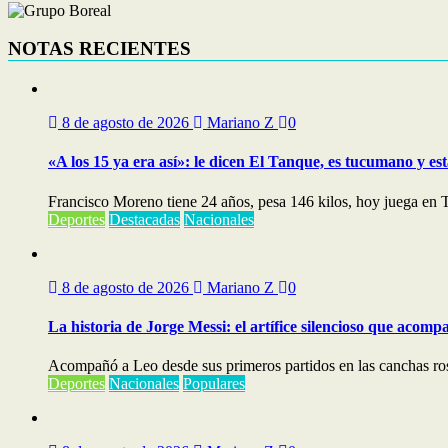
NOTAS RECIENTES
8 de agosto de 2026
Mariano Z
0
«A los 15 ya era así»: le dicen El Tanque, es tucumano y e
Francisco Moreno tiene 24 años, pesa 146 kilos, hoy juega en Ta
Deportes
Destacadas
Nacionales
8 de agosto de 2026
Mariano Z
0
La historia de Jorge Messi: el artífice silencioso que acom
Acompañó a Leo desde sus primeros partidos en las canchas rosar
Deportes
Nacionales
Populares