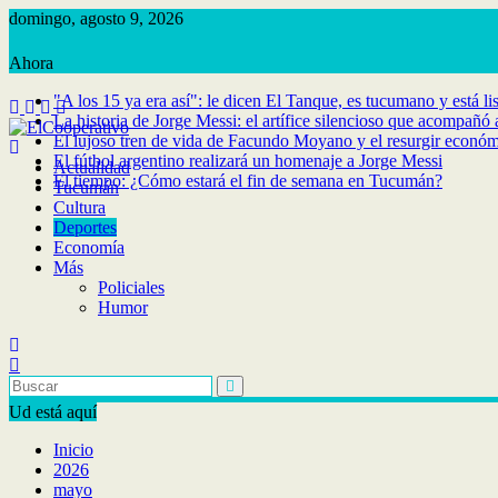
Saltar
domingo, agosto 9, 2026
al
contenido
"A los 15 ya era así": le dicen El Tanque, es tucumano y está l
La historia de Jorge Messi: el artífice silencioso que acompañó
El lujoso tren de vida de Facundo Moyano y el resurgir económ
El fútbol argentino realizará un homenaje a Jorge Messi
Actualidad
El tiempo: ¿Cómo estará el fin de semana en Tucumán?
Tucumán
Cultura
Deportes
Economía
Más
Policiales
Humor
Ud está aquí
Inicio
2026
mayo