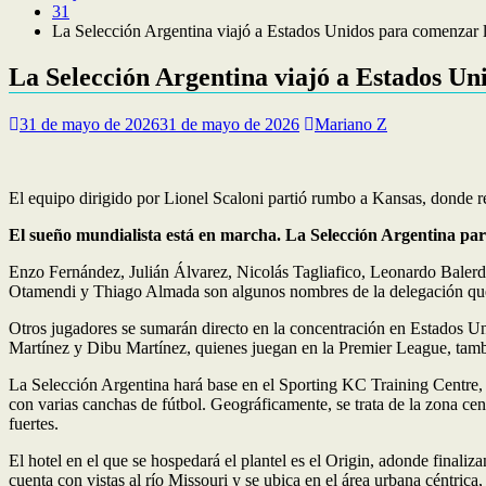
31
La Selección Argentina viajó a Estados Unidos para comenzar l
La Selección Argentina viajó a Estados Un
31 de mayo de 2026
31 de mayo de 2026
Mariano Z
El equipo dirigido por Lionel Scaloni partió rumbo a Kansas, donde re
El sueño mundialista está en marcha. La Selección Argentina pa
Enzo Fernández, Julián Álvarez, Nicolás Tagliafico, Leonardo Baler
Otamendi y Thiago Almada son algunos nombres de la delegación qu
Otros jugadores se sumarán directo en la concentración en Estados Un
Martínez y Dibu Martínez, quienes juegan en la Premier League, tambi
La Selección Argentina hará base en el Sporting KC Training Centre, d
con varias canchas de fútbol. Geográficamente, se trata de la zona ce
fuertes.
El hotel en el que se hospedará el plantel es el Origin, adonde final
cuenta con vistas al río Missouri y se ubica en el área urbana céntric