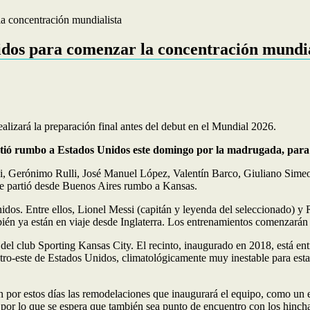
a concentración mundialista
idos para comenzar la concentración mundia
alizará la preparación final antes del debut en el Mundial 2026.
rtió rumbo a Estados Unidos este domingo por la madrugada, para i
di, Gerónimo Rulli, José Manuel López, Valentín Barco, Giuliano Sime
e partió desde Buenos Aires rumbo a Kansas.
idos. Entre ellos, Lionel Messi (capitán y leyenda del seleccionado) y
én ya están en viaje desde Inglaterra. Los entrenamientos comenzarán 
el club Sporting Kansas City. El recinto, inaugurado en 2018, está entr
ntro-este de Estados Unidos, climatológicamente muy inestable para esta
izan por estos días las remodelaciones que inaugurará el equipo, como u
a, por lo que se espera que también sea punto de encuentro con los hinch