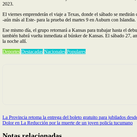
2023.
El viernes emprenderán el viaje a Texas, donde el sábado se medirán 
-aún más al Este- para la prueba del martes 9 en Auburn con Islandia.
Ese mismo día, el grupo retornará a Kansas para trabajar hasta el debu
también habrá vuelta inmediata al búnker de Kansas. El sábado 27, ant
la noche allí.
Deportes
Destacadas
Nacionales
Populares
Navegación
La Provincia retoma la entrega del boleto gratuito para jubilados desde
Dolor en La Reducción por la muerte de un joven policía tucumano
de
entradas
Notas relacionadas