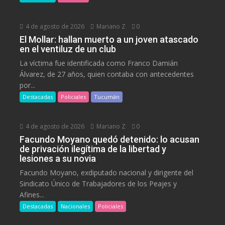
4 de agosto de 2026
Mariano Z
0
El Mollar: hallan muerto a un joven atascado
en el ventiluz de un club
La víctima fue identificada como Franco Damián
Álvarez, de 27 años, quien contaba con antecedentes
por...
Destacadas
Policiales
Tucumán
4 de agosto de 2026
Mariano Z
0
Facundo Moyano quedó detenido: lo acusan
de privación ilegítima de la libertad y
lesiones a su novia
Facundo Moyano, exdiputado nacional y dirigente del
Sindicato Único de Trabajadores de los Peajes y
Afines...
Destacadas
Nacionales
Policiales