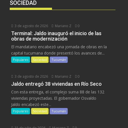
SOCIEDAD
3 de agosto de 2026
Mariano Z
0
Terminal: Jaldo inauguró el inicio de las
obras de modernización
El mandatario encabezó una jornada de obras en la
capital tucumana donde presentó los avances de...
Populares
Sociedad
Tucumán
3 de agosto de 2026
Mariano Z
0
Jaldo entregó 38 viviendas en Río Seco
Con esta entrega, el complejo suma 88 de las 132
viviendas proyectadas. El gobernador Osvaldo
Jaldo encabezó este...
Populares
Sociedad
Tucumán
31 de julio de 2026
Mariano Z
0