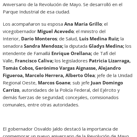
Aniversario de la Revolución de Mayo. Se desarrolló en el
Parque Industrial de esa ciudad.
Los acompañaron su esposa
Ana María Grillo
; el
vicegobernador
Miguel Acevedo
; el ministro del
Interior,
Darío Monteros
; de Salud,
Luis Medina Ruiz;
la
senadora
Sandra Mendoza;
la diputada
Gladys Medina;
los
intendente de Famaillá
Enrique Orellana;
de Tafí del
Valle,
Francisco Caliva;
los legisladores
Patricia Lizarraga,
Tomás Cobos, Gerónimo Vargas Aignasse, Alejandro
Figueroa, Marcelo Herrera, Alberto Olea
; jefe de la Unidad
Regional Oeste,
Marcos Goane
; sub jefe
Juan Domingo
Carrizo
, autoridades de la Policía Federal, del Ejército y
demás fuerzas de seguridad; concejales, comisionados
comunales, entre otras autoridades.
El gobernador Osvaldo Jaldo destacó la importancia de
conmemorar un nuevo aniversario de la Revolución de Mayo