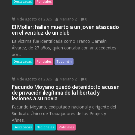
Destacadas
Policiales
4 de agosto de 2026
Mariano Z
0
El Mollar: hallan muerto a un joven atascado
en el ventiluz de un club
La víctima fue identificada como Franco Damián
Álvarez, de 27 años, quien contaba con antecedentes
por...
Destacadas
Policiales
Tucumán
4 de agosto de 2026
Mariano Z
0
Facundo Moyano quedó detenido: lo acusan
de privación ilegítima de la libertad y
lesiones a su novia
Facundo Moyano, exdiputado nacional y dirigente del
Sindicato Único de Trabajadores de los Peajes y
Afines...
Destacadas
Nacionales
Policiales