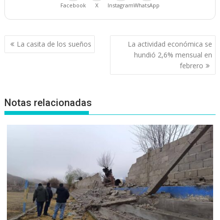
Facebook
X
Instagram
WhatsApp
Navegación
La casita de los sueños
La actividad económica se
de
hundió 2,6% mensual en
entradas
febrero
Notas relacionadas