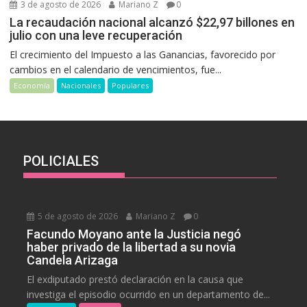
3 de agosto de 2026
Mariano Z
0
La recaudación nacional alcanzó $22,97 billones en
julio con una leve recuperación
El crecimiento del Impuesto a las Ganancias, favorecido por
cambios en el calendario de vencimientos, fue...
Economía
Nacionales
Populares
POLICIALES
5 de agosto de 2026
Mariano Z
0
Facundo Moyano ante la Justicia negó
haber privado de la libertad a su novia
Candela Arizaga
El exdiputado prestó declaración en la causa que
investiga el episodio ocurrido en un departamento de...