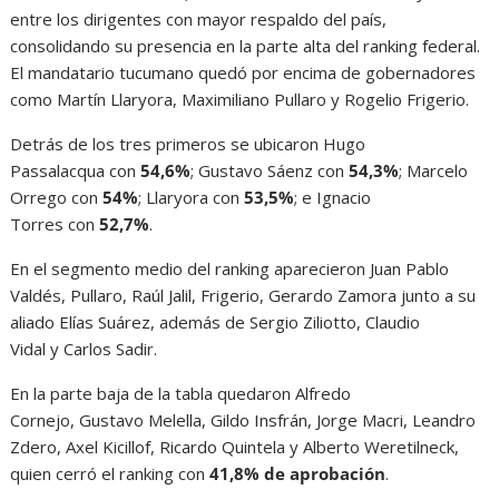
entre los dirigentes con mayor respaldo del país,
consolidando su presencia en la parte alta del ranking federal.
El mandatario tucumano quedó por encima de gobernadores
como Martín Llaryora, Maximiliano Pullaro y Rogelio Frigerio.
Detrás de los tres primeros se ubicaron Hugo
Passalacqua con
54,6%
; Gustavo Sáenz con
54,3%
; Marcelo
Orrego con
54%
; Llaryora con
53,5%
; e Ignacio
Torres con
52,7%
.
En el segmento medio del ranking aparecieron Juan Pablo
Valdés, Pullaro, Raúl Jalil, Frigerio, Gerardo Zamora junto a su
aliado Elías Suárez, además de Sergio Ziliotto, Claudio
Vidal y Carlos Sadir.
En la parte baja de la tabla quedaron Alfredo
Cornejo, Gustavo Melella, Gildo Insfrán, Jorge Macri, Leandro
Zdero, Axel Kicillof, Ricardo Quintela y Alberto Weretilneck,
quien cerró el ranking con
41,8% de aprobación
.