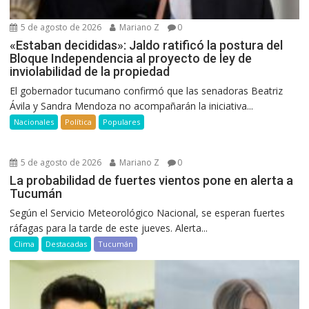
5 de agosto de 2026
Mariano Z
0
«Estaban decididas»: Jaldo ratificó la postura del
Bloque Independencia al proyecto de ley de
inviolabilidad de la propiedad
El gobernador tucumano confirmó que las senadoras Beatriz
Ávila y Sandra Mendoza no acompañarán la iniciativa...
Nacionales
Política
Populares
5 de agosto de 2026
Mariano Z
0
La probabilidad de fuertes vientos pone en alerta a
Tucumán
Según el Servicio Meteorológico Nacional, se esperan fuertes
ráfagas para la tarde de este jueves. Alerta...
Clima
Destacadas
Tucumán