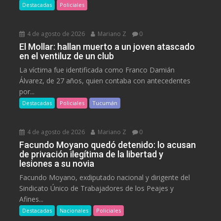
Destacadas
Policiales
4 de agosto de 2026
Mariano Z
0
El Mollar: hallan muerto a un joven atascado
en el ventiluz de un club
La víctima fue identificada como Franco Damián
Álvarez, de 27 años, quien contaba con antecedentes
por...
Destacadas
Policiales
Tucumán
4 de agosto de 2026
Mariano Z
0
Facundo Moyano quedó detenido: lo acusan
de privación ilegítima de la libertad y
lesiones a su novia
Facundo Moyano, exdiputado nacional y dirigente del
Sindicato Único de Trabajadores de los Peajes y
Afines...
Destacadas
Nacionales
Policiales