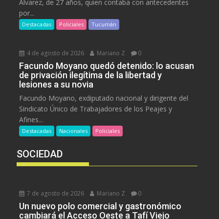
Álvarez, de 27 años, quien contaba con antecedentes
por...
Destacadas
Policiales
Tucumán
4 de agosto de 2026
Mariano Z
0
Facundo Moyano quedó detenido: lo acusan
de privación ilegítima de la libertad y
lesiones a su novia
Facundo Moyano, exdiputado nacional y dirigente del
Sindicato Único de Trabajadores de los Peajes y
Afines...
Destacadas
Nacionales
Policiales
SOCIEDAD
7 de agosto de 2026
Mariano Z
0
Un nuevo polo comercial y gastronómico
cambiará el Acceso Oeste a Tafí Viejo