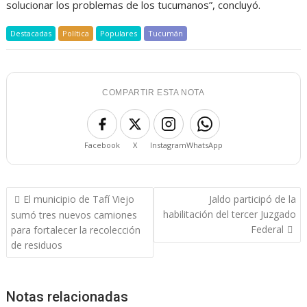
solucionar los problemas de los tucumanos”, concluyó.
Destacadas
Política
Populares
Tucumán
COMPARTIR ESTA NOTA
Facebook
X
Instagram
WhatsApp
Navegación
El municipio de Tafí Viejo
Jaldo participó de la
de
habilitación del tercer Juzgado
sumó tres nuevos camiones
entradas
Federal
para fortalecer la recolección
de residuos
Notas relacionadas