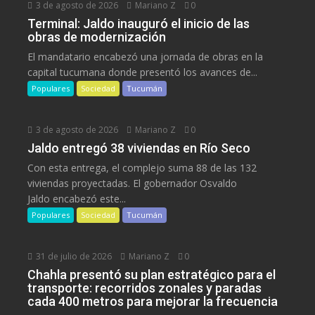
3 de agosto de 2026
Mariano Z
0
Terminal: Jaldo inauguró el inicio de las
obras de modernización
El mandatario encabezó una jornada de obras en la
capital tucumana donde presentó los avances de...
Populares
Sociedad
Tucumán
3 de agosto de 2026
Mariano Z
0
Jaldo entregó 38 viviendas en Río Seco
Con esta entrega, el complejo suma 88 de las 132
viviendas proyectadas. El gobernador Osvaldo
Jaldo encabezó este...
Populares
Sociedad
Tucumán
31 de julio de 2026
Mariano Z
0
Chahla presentó su plan estratégico para el
transporte: recorridos zonales y paradas
cada 400 metros para mejorar la frecuencia