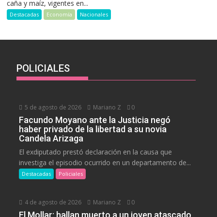
caña y maíz, vigentes en...
Destacadas
Economía
Nacionales
POLICIALES
5 de agosto de 2026
Mariano Z
0
Facundo Moyano ante la Justicia negó
haber privado de la libertad a su novia
Candela Arizaga
El exdiputado prestó declaración en la causa que
investiga el episodio ocurrido en un departamento de...
Destacadas
Policiales
4 de agosto de 2026
Mariano Z
0
El Mollar: hallan muerto a un joven atascado