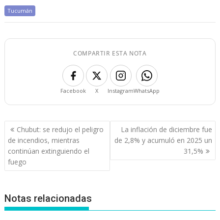
Tucumán
COMPARTIR ESTA NOTA
Facebook
X
Instagram
WhatsApp
Navegación
Chubut: se redujo el peligro
La inflación de diciembre fue
de
de incendios, mientras
de 2,8% y acumuló en 2025 un
entradas
continúan extinguiendo el
31,5%
fuego
Notas relacionadas