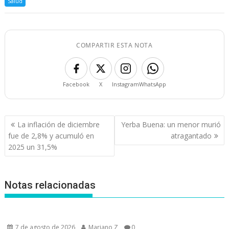
Salud
COMPARTIR ESTA NOTA
Facebook
X
Instagram
WhatsApp
Navegación
La inflación de diciembre
Yerba Buena: un menor murió
de
fue de 2,8% y acumuló en
atragantado
entradas
2025 un 31,5%
Notas relacionadas
7 de agosto de 2026
Mariano Z
0