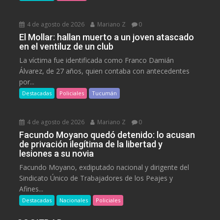
4 de agosto de 2026
Mariano Z
0
El Mollar: hallan muerto a un joven atascado
en el ventiluz de un club
La víctima fue identificada como Franco Damián
Álvarez, de 27 años, quien contaba con antecedentes
por...
Destacadas
Policiales
Tucumán
4 de agosto de 2026
Mariano Z
0
Facundo Moyano quedó detenido: lo acusan
de privación ilegítima de la libertad y
lesiones a su novia
Facundo Moyano, exdiputado nacional y dirigente del
Sindicato Único de Trabajadores de los Peajes y
Afines...
Destacadas
Nacionales
Policiales