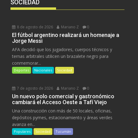
SOCIEDAD
8 de agosto de 2026
Mariano Z
0
El fútbol argentino realizará un homenaje a
Jorge Messi
AFA decidió que los jugadores, cuerpos técnicos y
ternas arbitrales utilicen un brazalete negro para
conmemorar...
Deportes
Nacionales
Sociedad
7 de agosto de 2026
Mariano Z
0
Un nuevo polo comercial y gastronómico
cambiará el Acceso Oeste a Tafí Viejo
Una construcción con más de 50 locales, oficinas,
depósitos pymes, estacionamiento y áreas verdes
avanza en...
Populares
Sociedad
Tucumán