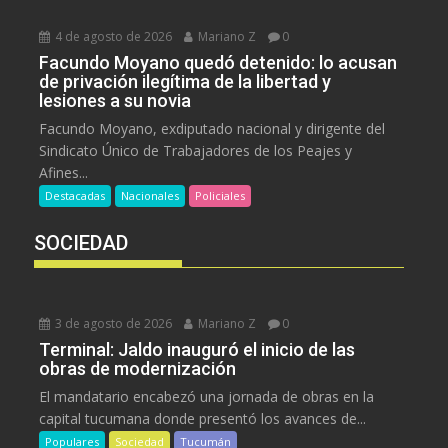
4 de agosto de 2026
Mariano Z
0
Facundo Moyano quedó detenido: lo acusan
de privación ilegítima de la libertad y
lesiones a su novia
Facundo Moyano, exdiputado nacional y dirigente del
Sindicato Único de Trabajadores de los Peajes y
Afines...
Destacadas
Nacionales
Policiales
SOCIEDAD
3 de agosto de 2026
Mariano Z
0
Terminal: Jaldo inauguró el inicio de las
obras de modernización
El mandatario encabezó una jornada de obras en la
capital tucumana donde presentó los avances de...
Populares
Sociedad
Tucumán