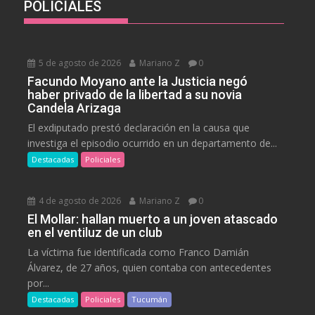
POLICIALES
5 de agosto de 2026
Mariano Z
0
Facundo Moyano ante la Justicia negó
haber privado de la libertad a su novia
Candela Arizaga
El exdiputado prestó declaración en la causa que
investiga el episodio ocurrido en un departamento de...
Destacadas
Policiales
4 de agosto de 2026
Mariano Z
0
El Mollar: hallan muerto a un joven atascado
en el ventiluz de un club
La víctima fue identificada como Franco Damián
Álvarez, de 27 años, quien contaba con antecedentes
por...
Destacadas
Policiales
Tucumán