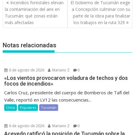
Navegación
Incendios forestales elevan
El Gobierno de Tucumán exige
de
la contaminación del aire en
a Concepción culminar con su
entradas
Tucumán: qué zonas están
parte de la obra para finalizar
más afectadas
los trabajos en la ruta 329
Notas relacionadas
6 de agosto de 2026
Mariano Z
0
«Los vientos provocaron voladura de techos y dos
focos de incendios»
Carlos Cruz, presidente del cuerpo de Bomberos de Tafí del
Valle, reportó en LV12 las consecuencias...
Clima
Populares
Tucumán
6 de agosto de 2026
Mariano Z
0
Acevedo ratificó la posición de Tucumán sobre la