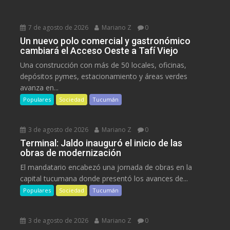
7 de agosto de 2026
Mariano Z
0
Un nuevo polo comercial y gastronómico
cambiará el Acceso Oeste a Tafí Viejo
Una construcción con más de 50 locales, oficinas,
depósitos pymes, estacionamiento y áreas verdes
avanza en...
Populares
Sociedad
Tucumán
3 de agosto de 2026
Mariano Z
0
Terminal: Jaldo inauguró el inicio de las
obras de modernización
El mandatario encabezó una jornada de obras en la
capital tucumana donde presentó los avances de...
Populares
Sociedad
Tucumán
3 de agosto de 2026
Mariano Z
0