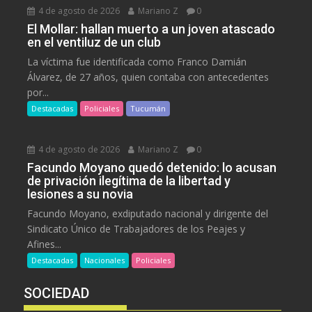
4 de agosto de 2026
Mariano Z
0
El Mollar: hallan muerto a un joven atascado
en el ventiluz de un club
La víctima fue identificada como Franco Damián
Álvarez, de 27 años, quien contaba con antecedentes
por...
Destacadas
Policiales
Tucumán
4 de agosto de 2026
Mariano Z
0
Facundo Moyano quedó detenido: lo acusan
de privación ilegítima de la libertad y
lesiones a su novia
Facundo Moyano, exdiputado nacional y dirigente del
Sindicato Único de Trabajadores de los Peajes y
Afines...
Destacadas
Nacionales
Policiales
SOCIEDAD