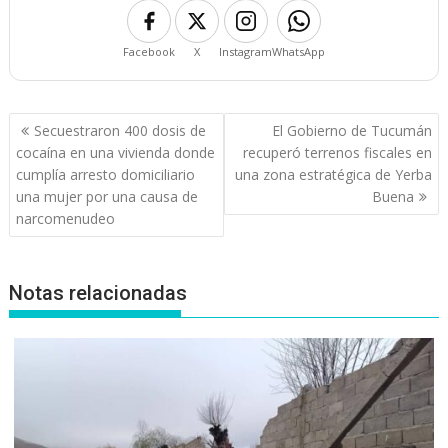
Facebook
X
Instagram
WhatsApp
Navegación
Secuestraron 400 dosis de
El Gobierno de Tucumán
de
cocaína en una vivienda donde
recuperó terrenos fiscales en
entradas
cumplía arresto domiciliario
una zona estratégica de Yerba
una mujer por una causa de
Buena
narcomenudeo
Notas relacionadas