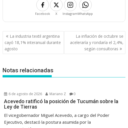
Facebook
X
Instagram
WhatsApp
Navegación
La industria textil argentina
La inflación de octubre se
de
cayó 18,1% interanual durante
aceleraría y rondaría el 2,4%,
entradas
agosto
según consultoras
Notas relacionadas
6 de agosto de 2026
Mariano Z
0
Acevedo ratificó la posición de Tucumán sobre la
Ley de Tierras
El vicegobernador Miguel Acevedo, a cargo del Poder
Ejecutivo, destacó la postura asumida por la