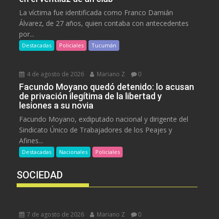
La víctima fue identificada como Franco Damián
Álvarez, de 27 años, quien contaba con antecedentes
por...
Destacadas
Policiales
Tucumán
4 de agosto de 2026
Mariano Z
0
Facundo Moyano quedó detenido: lo acusan
de privación ilegítima de la libertad y
lesiones a su novia
Facundo Moyano, exdiputado nacional y dirigente del
Sindicato Único de Trabajadores de los Peajes y
Afines...
Destacadas
Nacionales
Policiales
SOCIEDAD
7 de agosto de 2026
Mariano Z
0