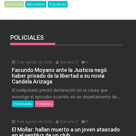
Economía
Nacionales
Populares
POLICIALES
5 de agosto de 2026
Mariano Z
0
Facundo Moyano ante la Justicia negó
haber privado de la libertad a su novia
Candela Arizaga
El exdiputado prestó declaración en la causa que
investiga el episodio ocurrido en un departamento de...
Destacadas
Policiales
4 de agosto de 2026
Mariano Z
0
El Mollar: hallan muerto a un joven atascado
en el ventiluz de un club