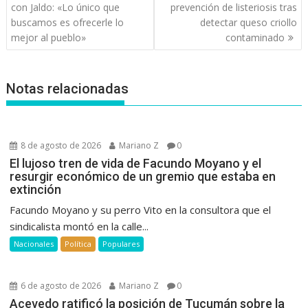
de
con Jaldo: «Lo único que
prevención de listeriosis tras
entradas
buscamos es ofrecerle lo
detectar queso criollo
mejor al pueblo»
contaminado
Notas relacionadas
8 de agosto de 2026
Mariano Z
0
El lujoso tren de vida de Facundo Moyano y el
resurgir económico de un gremio que estaba en
extinción
Facundo Moyano y su perro Vito en la consultora que el
sindicalista montó en la calle...
Nacionales
Política
Populares
6 de agosto de 2026
Mariano Z
0
Acevedo ratificó la posición de Tucumán sobre la