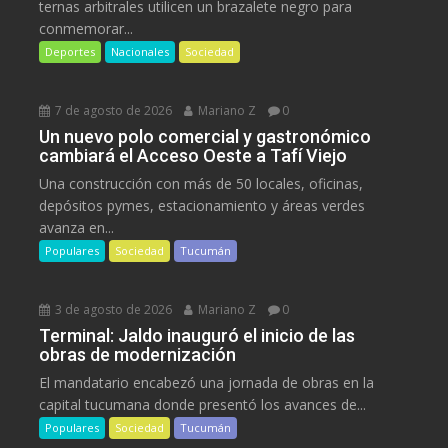
ternas arbitrales utilicen un brazalete negro para
conmemorar...
Deportes
Nacionales
Sociedad
7 de agosto de 2026
Mariano Z
0
Un nuevo polo comercial y gastronómico
cambiará el Acceso Oeste a Tafí Viejo
Una construcción con más de 50 locales, oficinas,
depósitos pymes, estacionamiento y áreas verdes
avanza en...
Populares
Sociedad
Tucumán
3 de agosto de 2026
Mariano Z
0
Terminal: Jaldo inauguró el inicio de las
obras de modernización
El mandatario encabezó una jornada de obras en la
capital tucumana donde presentó los avances de...
Populares
Sociedad
Tucumán