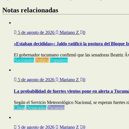
de
entradas
Notas relacionadas
5 de agosto de 2026
Mariano Z
0
«Estaban decididas»: Jaldo ratificó la postura del Bloque I
El gobernador tucumano confirmó que las senadoras Beatriz Áv
Nacionales
Política
Populares
5 de agosto de 2026
Mariano Z
0
La probabilidad de fuertes vientos pone en alerta a Tucum
Según el Servicio Meteorológico Nacional, se esperan fuertes ráf
Clima
Destacadas
Tucumán
5 de agosto de 2026
Mariano Z
0