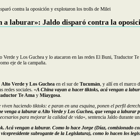
paró contra la oposición y explotaron los trolls de Milei
a laburar»: Jaldo disparó contra la oposició
 Verde y Los Guchea y lo atacaron en las redes El Buni, Traductor Te A
 como eje de la campaña.
e
Alto Verde y Los Guchea
en el sur de
Tucumán
, y allí en el marco 
as redes sociales. «
A China vayan a hacer tiktoks, acá vengan a labur
aductor Te Ama
y
Miaygosa
.
 viven haciendo tiktoks: e paran en una esquina, ponen el perfil derech
ue venga a laburar a Alto Verde y Los Guchea, que venga a laburar po
ecesarios para mejorar la calidad de vida
«, sentencia Jaldo durante un
tok. Acá vengan a laburar. Como lo hace Jorge (Díaz, comisionado 
 vicepresidente subrogante de la Legislatura), como lo hacen los legi