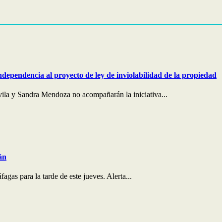
ndependencia al proyecto de ley de inviolabilidad de la propiedad
ila y Sandra Mendoza no acompañarán la iniciativa...
án
agas para la tarde de este jueves. Alerta...