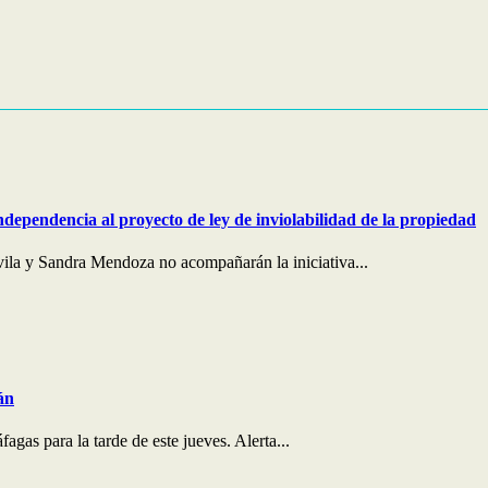
ndependencia al proyecto de ley de inviolabilidad de la propiedad
ila y Sandra Mendoza no acompañarán la iniciativa...
án
agas para la tarde de este jueves. Alerta...