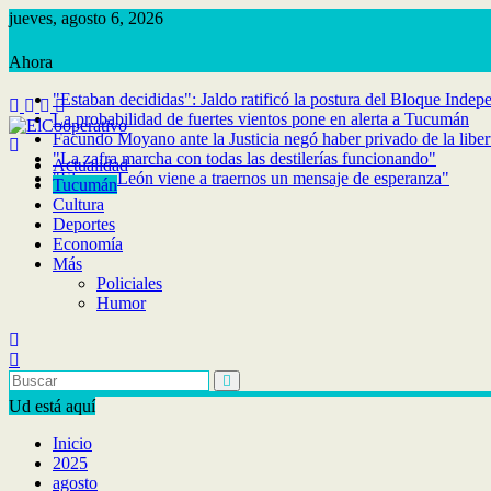
Saltar
jueves, agosto 6, 2026
al
contenido
"Estaban decididas": Jaldo ratificó la postura del Bloque Indep
La probabilidad de fuertes vientos pone en alerta a Tucumán
Facundo Moyano ante la Justicia negó haber privado de la libe
"La zafra marcha con todas las destilerías funcionando"
Actualidad
"El papa León viene a traernos un mensaje de esperanza"
Tucumán
Cultura
Deportes
Economía
Más
Policiales
Humor
Ud está aquí
Inicio
2025
agosto