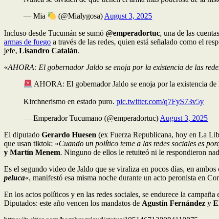
— Mia
(@Mialygosa)
August 3, 2025
Incluso desde Tucumán se sumó
@emperadortuc
, una de las cuentas
armas de fuego
a través de las redes, quien está señalado como el res
jefe,
Lisandro Catalán
.
«
AHORA: El gobernador Jaldo se enoja por la existencia de las redes 
AHORA: El gobernador Jaldo se enoja por la existencia de las
Kirchnerismo en estado puro.
pic.twitter.com/q7FyS73v5y
— Emperador Tucumano (@emperadortuc)
August 3, 2025
El diputado
Gerardo Huesen
(ex Fuerza Republicana, hoy en La Liber
que usan tiktok: «
Cuando un político teme a las redes sociales es po
y Martín Menem
. Ninguno de ellos le retuiteó ni le respondieron nad
Es el segundo video de Jaldo que se viraliza en pocos días, en ambos
peluca
«, manifestó esa misma noche durante un acto peronista en Co
En los actos políticos y en las redes sociales, se endurece la campaña 
Diputados: este año vencen los mandatos de
Agustín Fernández
y
E