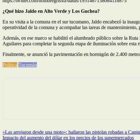
https://twitter.com/hombregrisxd/status/1951467138084118875
¿Qué hizo Jaldo en Alto Verde y Los Guchea?
En su visita a la comuna en el sur tucumano, Jaldo encabezó la inaugu
operatividad de la comuna y acompañar las tareas de mantenimiento, p
Además, en ese marco se habilitó el alumbrado público sobre la Ruta
Aguilares para completar la segunda etapa de iluminación sobre esta r
Finalmente, se anunció la pavimentación en hormigón de 2.400 metros l
Política
Tucumán
Navegación
«Las arrojaron desde una moto»: hallaron las pistolas robadas a Canig
Impacto del aumento del dólar en los precios de los supermercados