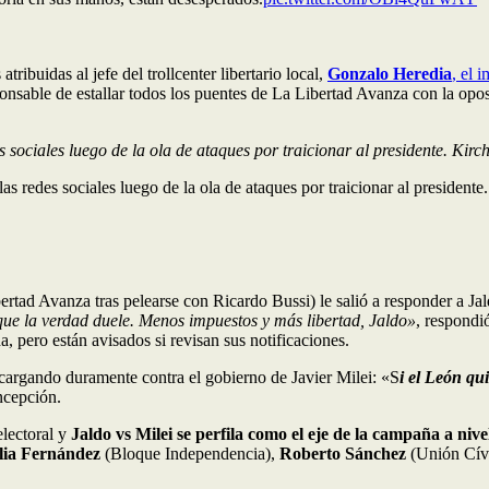
 atribuidas al jefe del trollcenter libertario local,
Gonzalo Heredia
, el 
ponsable de estallar todos los puentes de La Libertad Avanza con la opos
sociales luego de la ola de ataques por traicionar al presidente. Kir
 redes sociales luego de la ola de ataques por traicionar al presidente.
tad Avanza tras pelearse con Ricardo Bussi) le salió a responder a Jaldo
rque la verdad duele. Menos impuestos y más libertad, Jaldo»
, respondi
a, pero están avisados si revisan sus notificaciones.
 cargando duramente contra el gobierno de Javier Milei: «S
i el León qui
ncepción.
electoral y
Jaldo vs Milei
se perfila como el eje de la campaña a nive
lia Fernández
(Bloque Independencia),
Roberto Sánchez
(Unión Cív