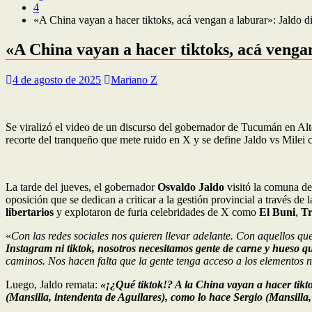
4
«A China vayan a hacer tiktoks, acá vengan a laburar»: Jaldo dis
«A China vayan a hacer tiktoks, acá vengan 
4 de agosto de 2025
Mariano Z
Se viralizó el video de un discurso del gobernador de Tucumán en Alto
recorte del tranqueño que mete ruido en X y se define Jaldo vs Milei
La tarde del jueves, el gobernador
Osvaldo Jaldo
visitó la comuna d
oposición que se dedican a criticar a la gestión provincial a través de l
libertarios
y explotaron de furia celebridades de X como
El Buni
,
Tr
«
Con las redes sociales nos quieren llevar adelante. Con aquellos que
Instagram ni tiktok, nosotros necesitamos gente de carne y hueso q
caminos. Nos hacen falta que la gente tenga acceso a los elementos n
Luego, Jaldo remata:
«¡¿Qué tiktok!? A la China vayan a hacer tik
(Mansilla, intendenta de Aguilares), como lo hace Sergio (Mansilla,