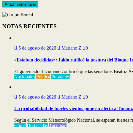
NOTAS RECIENTES
5 de agosto de 2026
Mariano Z
0
«Estaban decididas»: Jaldo ratificó la postura del Bloque I
El gobernador tucumano confirmó que las senadoras Beatriz Áv
Nacionales
Política
Populares
5 de agosto de 2026
Mariano Z
0
La probabilidad de fuertes vientos pone en alerta a Tucum
Según el Servicio Meteorológico Nacional, se esperan fuertes ráf
Clima
Destacadas
Tucumán