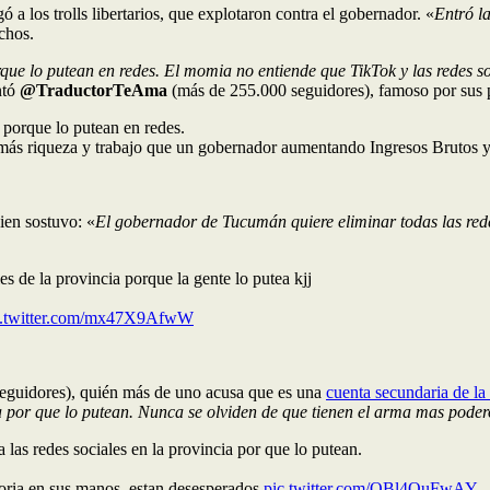
gó a los trolls libertarios, que explotaron contra el gobernador. «
Entró l
chos.
que lo putean en redes. El momia no entiende que TikTok y las redes 
ntó
@TraductorTeAma
(más de 255.000 seguidores), famoso por sus 
 porque lo putean en redes.
más riqueza y trabajo que un gobernador aumentando Ingresos Brutos y 
ien sostuvo: «
El gobernador de Tucumán quiere eliminar todas las redes
s de la provincia porque la gente lo putea kjj
c.twitter.com/mx47X9AfwW
eguidores), quién más de uno acusa que es una
cuenta secundaria de la 
ia por que lo putean. Nunca se olviden de que tienen el arma mas poder
as redes sociales en la provincia por que lo putean.
oria en sus manos, estan desesperados.
pic.twitter.com/OBl4QuFwAY