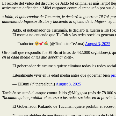
El recorte del video del discurso de Jaldo (el original es más largo) lle
activamente defienden a Milei cargaron contra el tranqueño por sus di
«
Jaldo, el gobernador de Tucumán, le declaró la guerra a TikTok por
aumentando Ingresos Brutos y haciendo la oficina de la Mujer
«, apu
Jaldo, el gobernador de Tucumán, le declaró la guerra a TikTok
El momia no entiende que TikTok y las redes sociales generan 
— Traductor
(@TraductorTeAma)
August 3, 2025
Otro troll que respondió fue
El Buni
(más de 432.000 seguidores), qu
en la edad media antes que gobernar bien
«.
El gobernador de tucuman quiere eliminar todas las redes sociale
Literalmente vivir en la edad media antes que gobernar bien
pi
— ElBuni (@therealbuni)
August 3, 2025
También se sumó al ataque contra Jaldo @Milygosa (más de 78.000 s
Tucuman quiere prohibir el acceso a las redes sociales en la provinc
El Gobernador Kukardo de Tucuman quiere prohibir el acceso a l
Nunca se olviden de que tienen el arma mas poderosa de la hist