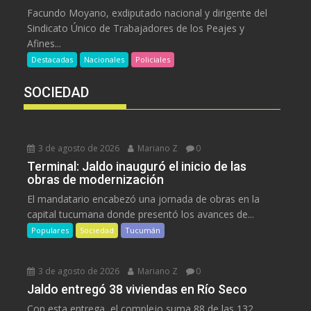
Facundo Moyano, exdiputado nacional y dirigente del
Sindicato Único de Trabajadores de los Peajes y
Afines...
Destacadas
Nacionales
Policiales
SOCIEDAD
3 de agosto de 2026
Mariano Z
0
Terminal: Jaldo inauguró el inicio de las
obras de modernización
El mandatario encabezó una jornada de obras en la
capital tucumana donde presentó los avances de...
Populares
Sociedad
Tucumán
3 de agosto de 2026
Mariano Z
0
Jaldo entregó 38 viviendas en Río Seco
Con esta entrega, el complejo suma 88 de las 132