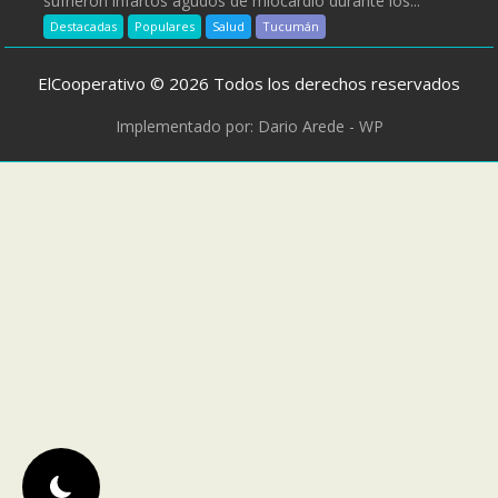
sufrieron infartos agudos de miocardio durante los...
Destacadas
Populares
Salud
Tucumán
ElCooperativo © 2026 Todos los derechos reservados