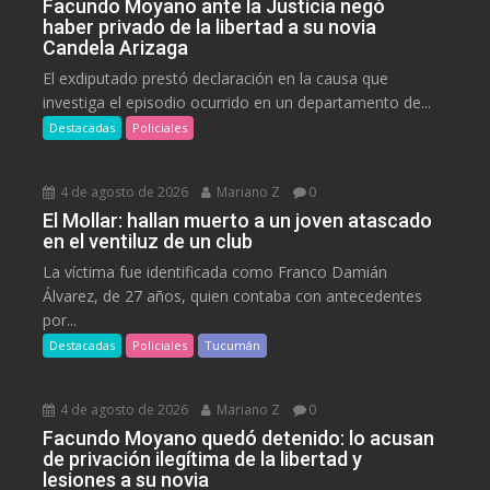
Facundo Moyano ante la Justicia negó
haber privado de la libertad a su novia
Candela Arizaga
El exdiputado prestó declaración en la causa que
investiga el episodio ocurrido en un departamento de...
Destacadas
Policiales
4 de agosto de 2026
Mariano Z
0
El Mollar: hallan muerto a un joven atascado
en el ventiluz de un club
La víctima fue identificada como Franco Damián
Álvarez, de 27 años, quien contaba con antecedentes
por...
Destacadas
Policiales
Tucumán
4 de agosto de 2026
Mariano Z
0
Facundo Moyano quedó detenido: lo acusan
de privación ilegítima de la libertad y
lesiones a su novia