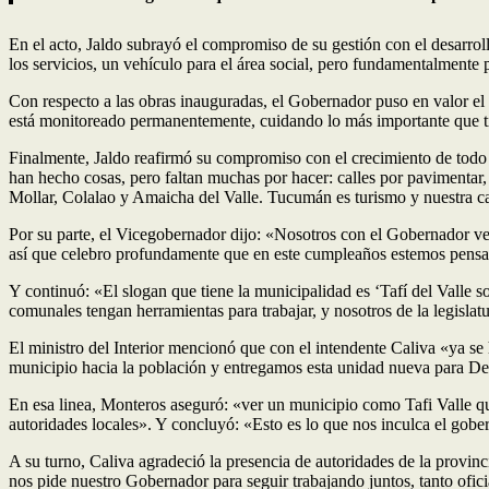
En el acto, Jaldo subrayó el compromiso de su gestión con el desarrol
los servicios, un vehículo para el área social, pero fundamentalmente 
Con respecto a las obras inauguradas, el Gobernador puso en valor el 
está monitoreado permanentemente, cuidando lo más importante que tie
Finalmente, Jaldo reafirmó su compromiso con el crecimiento de todo 
han hecho cosas, pero faltan muchas por hacer: calles por pavimentar
Mollar, Colalao y Amaicha del Valle. Tucumán es turismo y nuestra car
Por su parte, el Vicegobernador dijo: «Nosotros con el Gobernador ven
así que celebro profundamente que en este cumpleaños estemos pensand
Y continuó: «El slogan que tiene la municipalidad es ‘Tafí del Valle 
comunales tengan herramientas para trabajar, y nosotros de la legisla
El ministro del Interior mencionó que con el intendente Caliva «ya se
municipio hacia la población y entregamos esta unidad nueva para De
En esa linea, Monteros aseguró: «ver un municipio como Tafi Valle que
autoridades locales». Y concluyó: «Esto es lo que nos inculca el gobe
A su turno, Caliva agradeció la presencia de autoridades de la provin
nos pide nuestro Gobernador para seguir trabajando juntos, tanto ofici