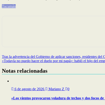
Tucumán
Navegación
Tras la advertencia del Gobierno de aplicar sanciones, residentes del 
«Todavía no puedo hacer el duelo por mi papá»: habló el hijo del emp
de
entradas
Notas relacionadas
6 de agosto de 2026
Mariano Z
0
«Los vientos provocaron voladura de techos y dos focos de