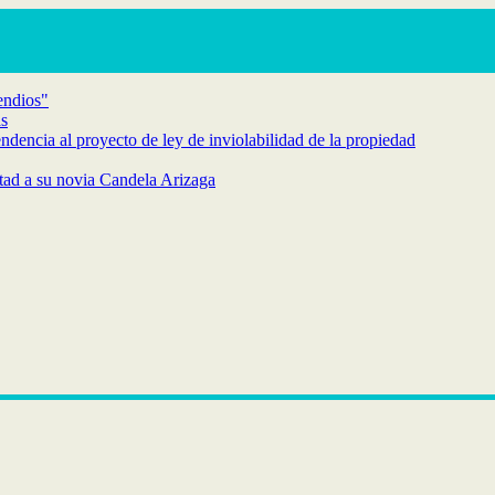
endios"
as
endencia al proyecto de ley de inviolabilidad de la propiedad
rtad a su novia Candela Arizaga