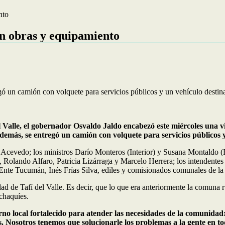
nto
con obras y equipamiento
ó un camión con volquete para servicios públicos y un vehículo destina
l Valle, el gobernador Osvaldo Jaldo encabezó este miércoles una vi
más, se entregó un camión con volquete para servicios públicos y 
evedo; los ministros Darío Monteros (Interior) y Susana Montaldo (Edu
lando Alfaro, Patricia Lizárraga y Marcelo Herrera; los intendentes d
 Ente Tucumán, Inés Frías Silva, ediles y comisionados comunales de la 
 de Tafí del Valle. Es decir, que lo que era anteriormente la comuna r
lchaquíes.
rno local fortalecido para atender las necesidades de la comunid
. Nosotros tenemos que solucionarle los problemas a la gente en t