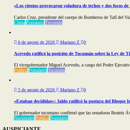
«Los vientos provocaron voladura de techos y dos focos de
Carlos Cruz, presidente del cuerpo de Bomberos de Tafí del Val
Clima
Populares
Tucumán
6 de agosto de 2026
Mariano Z
0
Acevedo ratificó la posición de Tucumán sobre la Ley de T
El vicegobernador Miguel Acevedo, a cargo del Poder Ejecutivo,
Política
Populares
Tucumán
5 de agosto de 2026
Mariano Z
0
«Estaban decididas»: Jaldo ratificó la postura del Bloque I
El gobernador tucumano confirmó que las senadoras Beatriz Áv
Nacionales
Política
Populares
AUSPICIANTE