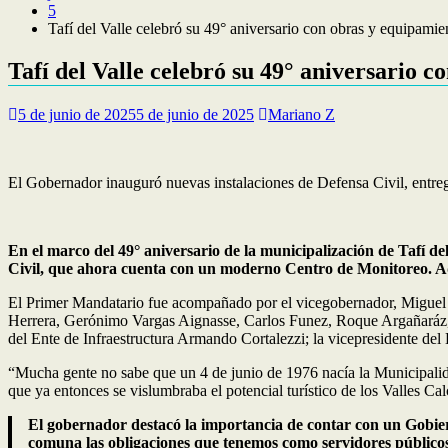
5
Tafí del Valle celebró su 49° aniversario con obras y equipamie
Tafí del Valle celebró su 49° aniversario 
5 de junio de 2025
5 de junio de 2025
Mariano Z
El Gobernador inauguró nuevas instalaciones de Defensa Civil, entreg
En el marco del 49° aniversario de la municipalización de Tafí de
Civil, que ahora cuenta con un moderno Centro de Monitoreo. Ade
El Primer Mandatario fue acompañado por el vicegobernador, Miguel Ac
Herrera, Gerónimo Vargas Aignasse, Carlos Funez, Roque Argañaráz, Ro
del Ente de Infraestructura Armando Cortalezzi; la vicepresidente del
“Mucha gente no sabe que un 4 de junio de 1976 nacía la Municipalidad
que ya entonces se vislumbraba el potencial turístico de los Valles Ca
El gobernador destacó la importancia de contar con un Gobie
comuna las obligaciones que tenemos como servidores públicos