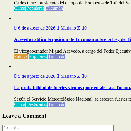
Carlos Cruz, presidente del cuerpo de Bomberos de Tafí del Val
Clima
Populares
Tucumán
6 de agosto de 2026
Mariano Z
0
Acevedo ratificó la posición de Tucumán sobre la Ley de T
El vicegobernador Miguel Acevedo, a cargo del Poder Ejecutivo,
Política
Populares
Tucumán
5 de agosto de 2026
Mariano Z
0
La probabilidad de fuertes vientos pone en alerta a Tucum
Según el Servicio Meteorológico Nacional, se esperan fuertes ráf
Clima
Destacadas
Tucumán
Leave a Comment