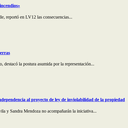
 incendios»
le, reportó en LV12 las consecuencias...
ierras
 destacó la postura asumida por la representación...
ndependencia al proyecto de ley de inviolabilidad de la propiedad
ila y Sandra Mendoza no acompañarán la iniciativa...