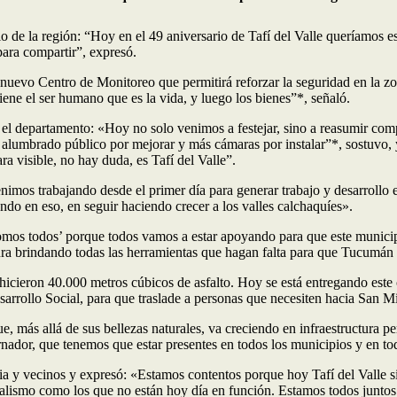
lo de la región: “Hoy en el 49 aniversario de Tafí del Valle queríamos
para compartir”, expresó.
nuevo Centro de Monitoreo que permitirá reforzar la seguridad en la zo
ne el ser humano que es la vida, y luego los bienes”*, señaló.
el departamento: «Hoy no solo venimos a festejar, sino a reasumir comp
, alumbrado público por mejorar y más cámaras por instalar”*, sostuvo,
a visible, no hay duda, es Tafí del Valle”.
imos trabajando desde el primer día para generar trabajo y desarrollo e
o en eso, en seguir haciendo crecer a los valles calchaquíes».
somos todos’ porque todos vamos a estar apoyando para que este municip
tura brindando todas las herramientas que hagan falta para que Tucumán
 hicieron 40.000 metros cúbicos de asfalto. Hoy se está entregando est
sarrollo Social, para que traslade a personas que necesiten hacia Sa
, más allá de sus bellezas naturales, va creciendo en infraestructura pe
rnador, que tenemos que estar presentes en todos los municipios y en t
cia y vecinos y expresó: «Estamos contentos porque hoy Tafí del Valle s
alismo como los que no están hoy día en función. Estamos todos juntos p