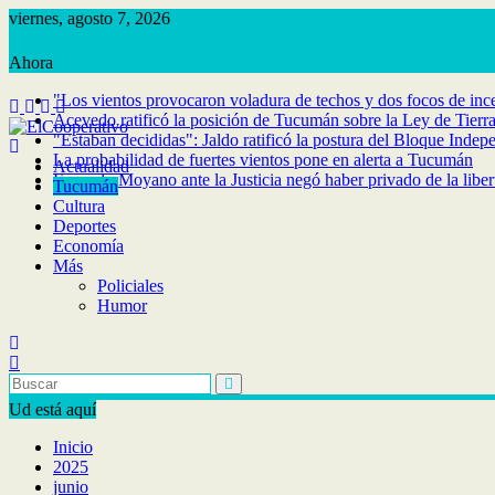
Saltar
viernes, agosto 7, 2026
al
contenido
"Los vientos provocaron voladura de techos y dos focos de inc
Acevedo ratificó la posición de Tucumán sobre la Ley de Tierr
"Estaban decididas": Jaldo ratificó la postura del Bloque Indep
La probabilidad de fuertes vientos pone en alerta a Tucumán
Actualidad
Facundo Moyano ante la Justicia negó haber privado de la libe
Tucumán
Cultura
Deportes
Economía
Más
Policiales
Humor
Ud está aquí
Inicio
2025
junio