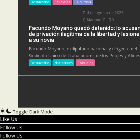
Destacadas
Policiales
Tucumán
4 de agosto de 2026
Mariano Z
0
Facundo Moyano quedó detenido: lo acusa
de privación ilegítima de la libertad y lesione
a su novia
Facundo Moyano, exdiputado nacional y dirigente del
Sindicato Único de Trabajadores de los Peajes y Afines.
Destacadas
Nacionales
Policiales
Toggle Dark Mode
Like Us
Follow Us
Follow Us