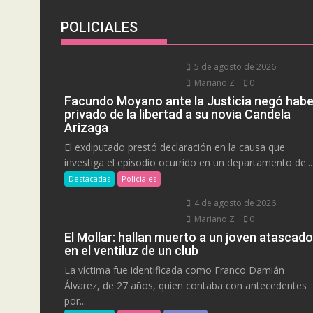
POLICIALES
5 de agosto de 2026
Mariano Z
0
Facundo Moyano ante la Justicia negó habe
privado de la libertad a su novia Candela
Arizaga
El exdiputado prestó declaración en la causa que
investiga el episodio ocurrido en un departamento de...
Destacadas
Policiales
4 de agosto de 2026
Mariano Z
0
El Mollar: hallan muerto a un joven atascado
en el ventiluz de un club
La víctima fue identificada como Franco Damián
Álvarez, de 27 años, quien contaba con antecedentes
por...