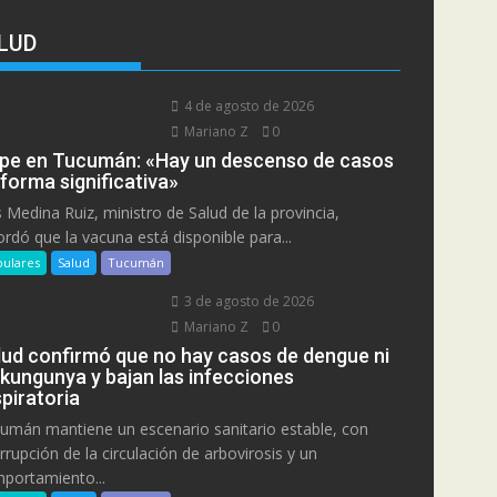
LUD
4 de agosto de 2026
Mariano Z
0
ipe en Tucumán: «Hay un descenso de casos
 forma significativa»
s Medina Ruiz, ministro de Salud de la provincia,
ordó que la vacuna está disponible para...
ulares
Salud
Tucumán
3 de agosto de 2026
Mariano Z
0
lud confirmó que no hay casos de dengue ni
ikungunya y bajan las infecciones
piratoria
umán mantiene un escenario sanitario estable, con
errupción de la circulación de arbovirosis y un
portamiento...