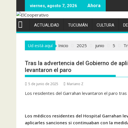
Saltar
viernes, agosto 7, 2026
al
contenido
ACTUALIDAD
TUCUMÁN
CULTURA
D
Ud está aquí
Inicio
2025
junio
5
Tr
Tras la advertencia del Gobierno de apl
levantaron el paro
5 de junio de 2025
Mariano Z
Los residentes del Garrahan levantaron el paro tras 
Los médicos residentes del Hospital Garrahan lev
aplicarles sanciones si continuaban con la medid