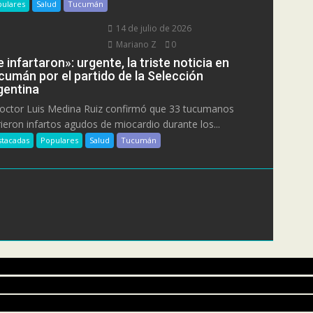
ulares
Salud
Tucumán
14 de julio de 2026
Mariano Z
0
 infartaron»: urgente, la triste noticia en
cumán por el partido de la Selección
gentina
doctor Luis Medina Ruiz confirmó que 33 tucumanos
rieron infartos agudos de miocardio durante los...
tacadas
Populares
Salud
Tucumán