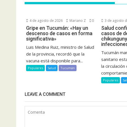
4 de agosto de 2026
Mariano Z
0
3 de agosto 
Gripe en Tucumán: «Hay un
Salud conf
descenso de casos en forma
casos de d
significativa»
chikunguny
infecciones
Luis Medina Ruiz, ministro de Salud
Tucumán man
de la provincia, recordó que la
sanitario est
vacuna está disponible para...
la circulación
Populares
Salud
Tucumán
comportamien
Populares
Sa
LEAVE A COMMENT