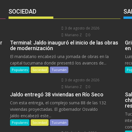
SOCIEDAD
SA
3 de agosto de 2026
Mariano Z
0
r
Terminal: Jaldo inauguró el inicio de las obras
Gr
de modernización
en
El mandatario encabezó una jornada de obras en la
Lui
capital tucumana donde presentó los avances de...
rec
Populares
Sociedad
Tucumán
Pop
3 de agosto de 2026
Mariano Z
0
Jaldo entregó 38 viviendas en Río Seco
Sa
ch
Con esta entrega, el complejo suma 88 de las 132
res
viviendas proyectadas. El gobernador Osvaldo
Tuc
Jaldo encabezó este...
int
Populares
Sociedad
Tucumán
com