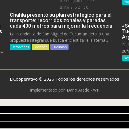
31 de julio de 2026
Pop
Mariano Z
0
Chahla presentó su plan estratégico para el
transporte: recorridos zonales y paradas
n
cada 400 metros para mejorar la frecuencia
«Se
s
Tu
La intendenta de San Miguel de Tucumán detalló una
Ar
propuesta integral que busca eficientizar el sistema...
El 
Destacadas
Sociedad
Tucumán
..
suf
Des
ElCooperativo © 2026 Todos los derechos reservados