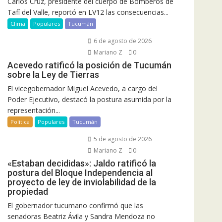
Carlos Cruz, presidente del cuerpo de Bomberos de
Tafí del Valle, reportó en LV12 las consecuencias...
Clima
Populares
Tucumán
6 de agosto de 2026
Mariano Z
0
Acevedo ratificó la posición de Tucumán
sobre la Ley de Tierras
El vicegobernador Miguel Acevedo, a cargo del
Poder Ejecutivo, destacó la postura asumida por la
representación...
Política
Populares
Tucumán
5 de agosto de 2026
Mariano Z
0
«Estaban decididas»: Jaldo ratificó la
postura del Bloque Independencia al
proyecto de ley de inviolabilidad de la
propiedad
El gobernador tucumano confirmó que las
senadoras Beatriz Ávila y Sandra Mendoza no