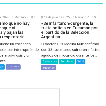
de 2026
Mariano Z
0
14 de julio de 2026
Mariano Z
0
irmó que no hay
«Se infartaron»: urgente, la
engue ni
triste noticia en Tucumán por
a y bajan las
el partido de la Selección
 respiratoria
Argentina
tiene un escenario
El doctor Luis Medina Ruiz confirmó
able, con interrupción de
que 33 tucumanos sufrieron infartos
 de arbovirosis y un
agudos de miocardio durante los...
to...
Destacadas
Populares
Salud
lud
Tucumán
Tucumán