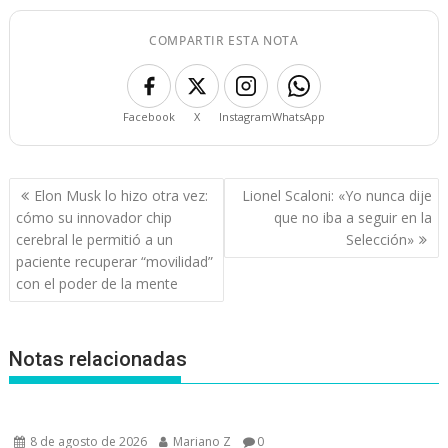
COMPARTIR ESTA NOTA
Facebook
X
Instagram
WhatsApp
Navegación
Elon Musk lo hizo otra vez:
Lionel Scaloni: «Yo nunca dije
de
cómo su innovador chip
que no iba a seguir en la
entradas
cerebral le permitió a un
Selección»
paciente recuperar “movilidad”
con el poder de la mente
Notas relacionadas
8 de agosto de 2026
Mariano Z
0