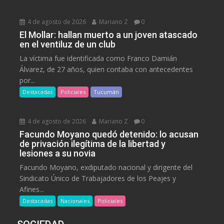
4 de agosto de 2026
Mariano Z
0
El Mollar: hallan muerto a un joven atascado
en el ventiluz de un club
La víctima fue identificada como Franco Damián
Álvarez, de 27 años, quien contaba con antecedentes
por...
Destacadas
Policiales
Tucumán
4 de agosto de 2026
Mariano Z
0
Facundo Moyano quedó detenido: lo acusan
de privación ilegítima de la libertad y
lesiones a su novia
Facundo Moyano, exdiputado nacional y dirigente del
Sindicato Único de Trabajadores de los Peajes y
Afines...
Destacadas
Nacionales
Policiales