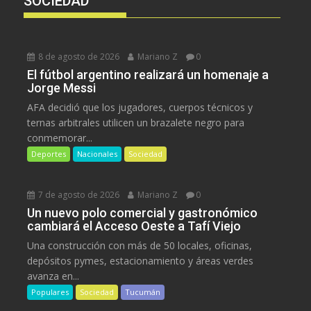
SOCIEDAD
8 de agosto de 2026
Mariano Z
0
El fútbol argentino realizará un homenaje a
Jorge Messi
AFA decidió que los jugadores, cuerpos técnicos y
ternas arbitrales utilicen un brazalete negro para
conmemorar...
Deportes
Nacionales
Sociedad
7 de agosto de 2026
Mariano Z
0
Un nuevo polo comercial y gastronómico
cambiará el Acceso Oeste a Tafí Viejo
Una construcción con más de 50 locales, oficinas,
depósitos pymes, estacionamiento y áreas verdes
avanza en...
Populares
Sociedad
Tucumán