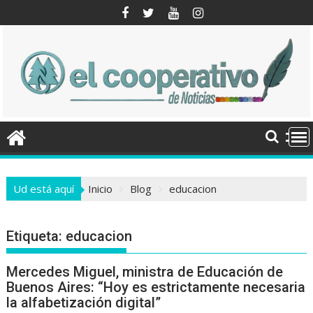
Saltar
al
contenido
Ud está aquí
Inicio
Blog
educacion
Etiqueta:
educacion
Mercedes Miguel, ministra de Educación de
Buenos Aires: “Hoy es estrictamente necesaria
la alfabetización digital”