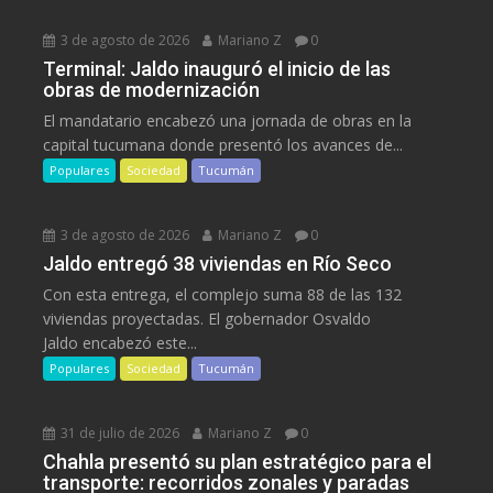
3 de agosto de 2026
Mariano Z
0
Terminal: Jaldo inauguró el inicio de las
obras de modernización
El mandatario encabezó una jornada de obras en la
capital tucumana donde presentó los avances de...
Populares
Sociedad
Tucumán
3 de agosto de 2026
Mariano Z
0
Jaldo entregó 38 viviendas en Río Seco
Con esta entrega, el complejo suma 88 de las 132
viviendas proyectadas. El gobernador Osvaldo
Jaldo encabezó este...
Populares
Sociedad
Tucumán
31 de julio de 2026
Mariano Z
0
Chahla presentó su plan estratégico para el
transporte: recorridos zonales y paradas