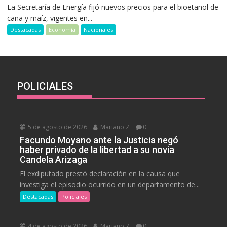
La Secretaría de Energía fijó nuevos precios para el bioetanol de
caña y maíz, vigentes en...
Destacadas
Economía
Nacionales
POLICIALES
5 de agosto de 2026
Mariano Z
0
Facundo Moyano ante la Justicia negó
haber privado de la libertad a su novia
Candela Arizaga
El exdiputado prestó declaración en la causa que
investiga el episodio ocurrido en un departamento de...
Destacadas
Policiales
4 de agosto de 2026
Mariano Z
0