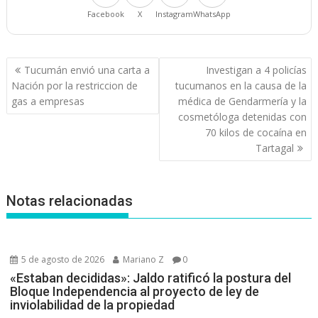
Facebook
X
Instagram
WhatsApp
Navegación
Tucumán envió una carta a
Investigan a 4 policías
de
Nación por la restriccion de
tucumanos en la causa de la
entradas
gas a empresas
médica de Gendarmería y la
cosmetóloga detenidas con
70 kilos de cocaína en
Tartagal
Notas relacionadas
5 de agosto de 2026
Mariano Z
0
«Estaban decididas»: Jaldo ratificó la postura del
Bloque Independencia al proyecto de ley de
inviolabilidad de la propiedad