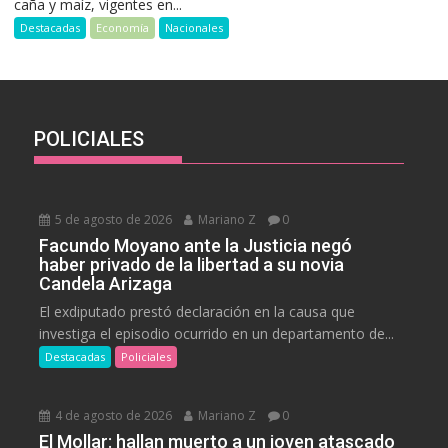
caña y maíz, vigentes en...
Destacadas
Economía
Nacionales
POLICIALES
5 de agosto de 2026
Mariano Z
0
Facundo Moyano ante la Justicia negó
haber privado de la libertad a su novia
Candela Arizaga
El exdiputado prestó declaración en la causa que
investiga el episodio ocurrido en un departamento de...
Destacadas
Policiales
4 de agosto de 2026
Mariano Z
0
El Mollar: hallan muerto a un joven atascado