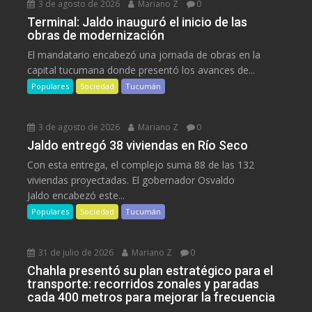
3 de agosto de 2026
Mariano Z
0
Terminal: Jaldo inauguró el inicio de las
obras de modernización
El mandatario encabezó una jornada de obras en la
capital tucumana donde presentó los avances de...
Populares
Sociedad
Tucumán
3 de agosto de 2026
Mariano Z
0
Jaldo entregó 38 viviendas en Río Seco
Con esta entrega, el complejo suma 88 de las 132
viviendas proyectadas. El gobernador Osvaldo
Jaldo encabezó este...
Populares
Sociedad
Tucumán
31 de julio de 2026
Mariano Z
0
Chahla presentó su plan estratégico para el
transporte: recorridos zonales y paradas
cada 400 metros para mejorar la frecuencia