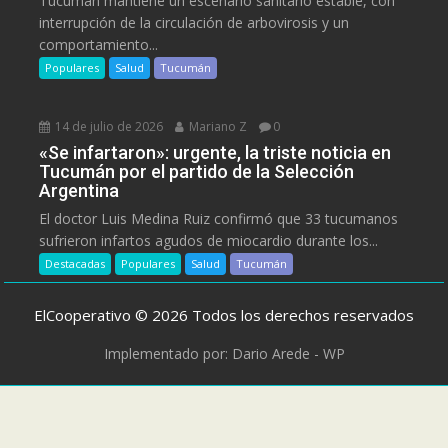
Tucumán mantiene un escenario sanitario estable, con
interrupción de la circulación de arbovirosis y un
comportamiento...
Populares
Salud
Tucumán
14 de julio de 2026
Mariano Z
0
«Se infartaron»: urgente, la triste noticia en
Tucumán por el partido de la Selección
Argentina
El doctor Luis Medina Ruiz confirmó que 33 tucumanos
sufrieron infartos agudos de miocardio durante los...
Destacadas
Populares
Salud
Tucumán
ElCooperativo © 2026 Todos los derechos reservados