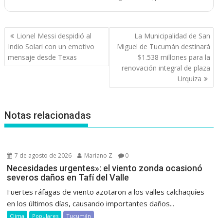
Navegación
Lionel Messi despidió al
La Municipalidad de San
de
Indio Solari con un emotivo
Miguel de Tucumán destinará
entradas
mensaje desde Texas
$1.538 millones para la
renovación integral de plaza
Urquiza
Notas relacionadas
7 de agosto de 2026
Mariano Z
0
Necesidades urgentes»: el viento zonda ocasionó
severos daños en Tafí del Valle
Fuertes ráfagas de viento azotaron a los valles calchaquíes
en los últimos días, causando importantes daños...
Clima
Populares
Tucumán