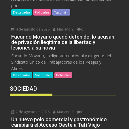
por...
Destacadas
Policiales
Tucumán
4 de agosto de 2026
Mariano Z
0
Facundo Moyano quedó detenido: lo acusan
de privación ilegítima de la libertad y
lesiones a su novia
Facundo Moyano, exdiputado nacional y dirigente del
Sindicato Único de Trabajadores de los Peajes y
Afines...
Destacadas
Nacionales
Policiales
SOCIEDAD
7 de agosto de 2026
Mariano Z
0
Un nuevo polo comercial y gastronómico
cambiará el Acceso Oeste a Tafí Viejo