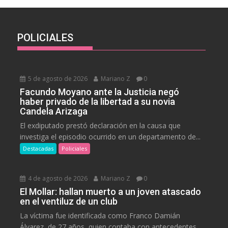
POLICIALES
5 de agosto de 2026
Mariano Z
0
Facundo Moyano ante la Justicia negó
haber privado de la libertad a su novia
Candela Arizaga
El exdiputado prestó declaración en la causa que
investiga el episodio ocurrido en un departamento de...
Destacadas
Policiales
4 de agosto de 2026
Mariano Z
0
El Mollar: hallan muerto a un joven atascado
en el ventiluz de un club
La víctima fue identificada como Franco Damián
Álvarez, de 27 años, quien contaba con antecedentes