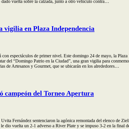
 dado vuelta sobre la calzada, junto a otro vehículo contra…
 vigilia en Plaza Independencia
ará con espectáculos de primer nivel. Este domingo 24 de mayo, la Plaz
sfrutar del “Domingo Patrio en la Ciudad”, una gran vigilia para conmemo
ferias de Artesanos y Gourmet, que se ubicarán en los alrededores…
gró campeón del Torneo Apertura
e Uvita Fernández sentenciaron la agónica remontada del elenco de Zi
e dio vuelta un 2-1 adverso a River Plate y se impuso 3-2 en la final d