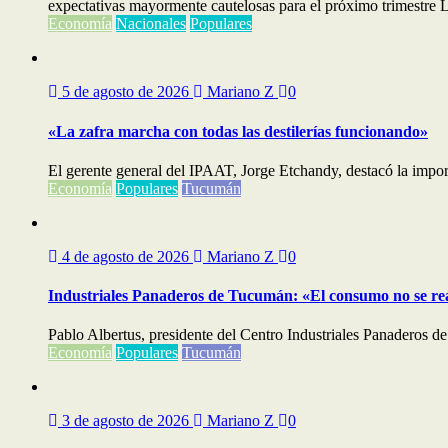
expectativas mayormente cautelosas para el próximo trimestre La
Economía
Nacionales
Populares
5 de agosto de 2026
Mariano Z
0
«La zafra marcha con todas las destilerías funcionando»
El gerente general del IPAAT, Jorge Etchandy, destacó la importa
Economía
Populares
Tucumán
4 de agosto de 2026
Mariano Z
0
Industriales Panaderos de Tucumán: «El consumo no se re
Pablo Albertus, presidente del Centro Industriales Panaderos de
Economía
Populares
Tucumán
3 de agosto de 2026
Mariano Z
0