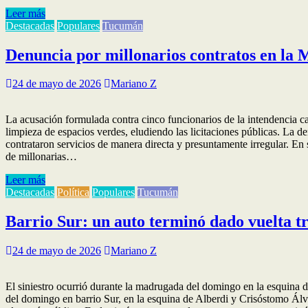
Leer más
Destacadas
Populares
Tucumán
Denuncia por millonarios contratos en la 
24 de mayo de 2026
Mariano Z
La acusación formulada contra cinco funcionarios de la intendencia capi
limpieza de espacios verdes, eludiendo las licitaciones públicas. La
contrataron servicios de manera directa y presuntamente irregular. En
de millonarias…
Leer más
Destacadas
Política
Populares
Tucumán
Barrio Sur: un auto terminó dado vuelta tr
24 de mayo de 2026
Mariano Z
El siniestro ocurrió durante la madrugada del domingo en la esquina 
del domingo en barrio Sur, en la esquina de Alberdi y Crisóstomo Ál