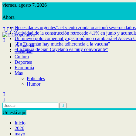
Saltar
viernes, agosto 7, 2026
al
contenido
Necesidades urgentes": el viento zonda ocasionó severos daños 
Actividad de la construcción retrocede 4,1% en junio y acumula
Un nuevo polo comercial y gastronómico cambiará el Acceso Oe
"En Tucumán hay mucha adherencia a la vacuna"
Actualidad
"La figura de San Cayetano es muy convocante"
Tucumán
Cultura
Deportes
Economía
Más
Policiales
Humor
Ud está aquí
Inicio
2026
mayo