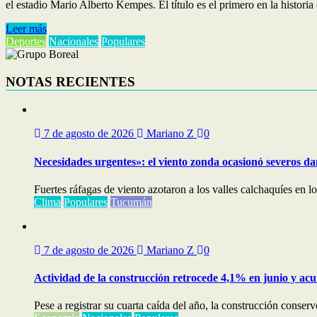
el estadio Mario Alberto Kempes. El título es el primero en la histori
Leer más
Deportes
Nacionales
Populares
NOTAS RECIENTES
7 de agosto de 2026
Mariano Z
0
Necesidades urgentes»: el viento zonda ocasionó severos dañ
Fuertes ráfagas de viento azotaron a los valles calchaquíes en l
Clima
Populares
Tucumán
7 de agosto de 2026
Mariano Z
0
Actividad de la construcción retrocede 4,1% en junio y ac
Pese a registrar su cuarta caída del año, la construcción conserv