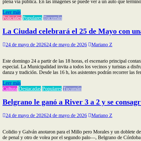
plena vía pública. En las imágenes se puede ver a un auto que terminó
Leer más
Policiales
Populares
Tucumán
La Ciudad celebrará el 25 de Mayo con una
24 de mayo de 2026
24 de mayo de 2026
Mariano Z
Este domingo 24 a partir de las 18 horas, el escenario principal cont
especial. La Municipalidad invita a todos los vecinos y turistas a di
danza y tradición. Desde las 16 h, los asistentes podrán recorrer las 
Leer más
Cultura
Destacadas
Populares
Tucumán
Belgrano le ganó a River 3 a 2 y se consa
24 de mayo de 2026
24 de mayo de 2026
Mariano Z
Colidio y Galván anotaron para el Millo pero Morales y un doblete d
de penal y otro de volea por el segundo palo—, Belgrano de Córdoba l