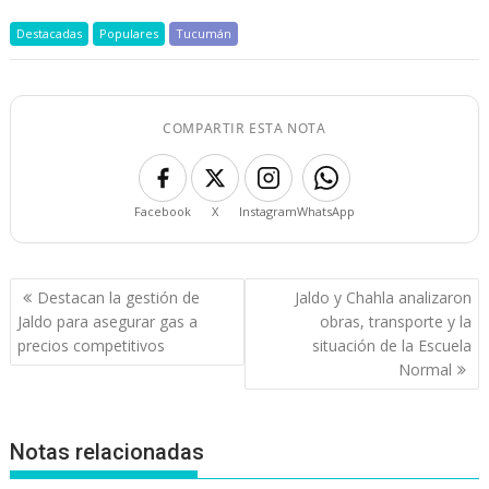
Destacadas
Populares
Tucumán
COMPARTIR ESTA NOTA
Facebook
X
Instagram
WhatsApp
Navegación
Destacan la gestión de
Jaldo y Chahla analizaron
de
Jaldo para asegurar gas a
obras, transporte y la
entradas
precios competitivos
situación de la Escuela
Normal
Notas relacionadas