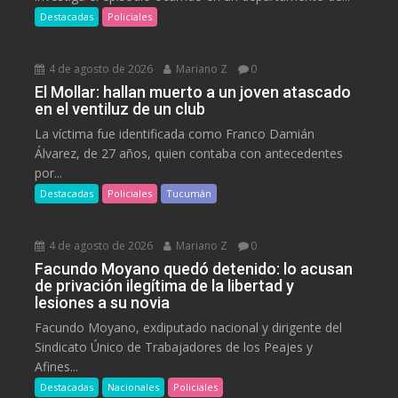
Destacadas
Policiales
4 de agosto de 2026
Mariano Z
0
El Mollar: hallan muerto a un joven atascado
en el ventiluz de un club
La víctima fue identificada como Franco Damián
Álvarez, de 27 años, quien contaba con antecedentes
por...
Destacadas
Policiales
Tucumán
4 de agosto de 2026
Mariano Z
0
Facundo Moyano quedó detenido: lo acusan
de privación ilegítima de la libertad y
lesiones a su novia
Facundo Moyano, exdiputado nacional y dirigente del
Sindicato Único de Trabajadores de los Peajes y
Afines...
Destacadas
Nacionales
Policiales