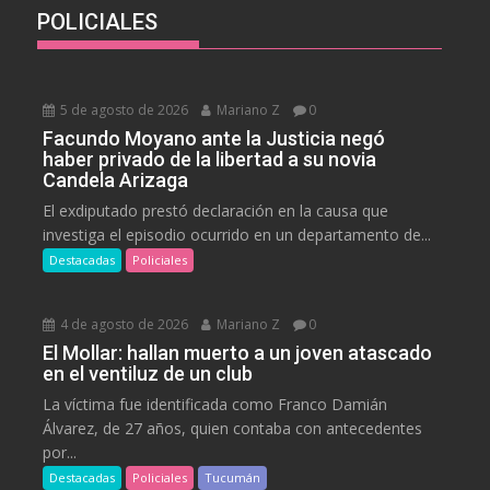
POLICIALES
5 de agosto de 2026
Mariano Z
0
Facundo Moyano ante la Justicia negó
haber privado de la libertad a su novia
Candela Arizaga
El exdiputado prestó declaración en la causa que
investiga el episodio ocurrido en un departamento de...
Destacadas
Policiales
4 de agosto de 2026
Mariano Z
0
El Mollar: hallan muerto a un joven atascado
en el ventiluz de un club
La víctima fue identificada como Franco Damián
Álvarez, de 27 años, quien contaba con antecedentes
por...
Destacadas
Policiales
Tucumán