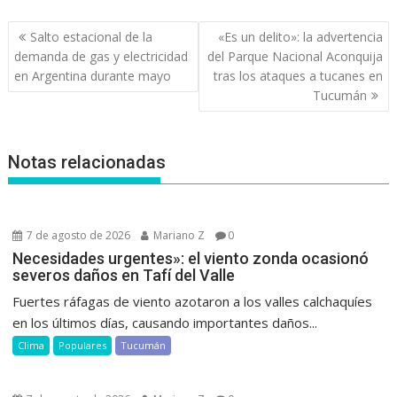
Navegación
Salto estacional de la
«Es un delito»: la advertencia
de
demanda de gas y electricidad
del Parque Nacional Aconquija
entradas
en Argentina durante mayo
tras los ataques a tucanes en
Tucumán
Notas relacionadas
7 de agosto de 2026
Mariano Z
0
Necesidades urgentes»: el viento zonda ocasionó
severos daños en Tafí del Valle
Fuertes ráfagas de viento azotaron a los valles calchaquíes
en los últimos días, causando importantes daños...
Clima
Populares
Tucumán