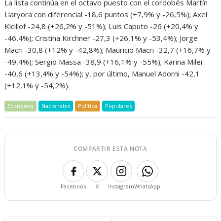
La lista continúa en el octavo puesto con el cordobés Martín
Llaryora con diferencial -18,6 puntos (+7,9% y -26,5%); Axel
Kicillof -24,8 (+26,2% y -51%); Luis Caputo -26 (+20,4% y
-46,4%); Cristina Kirchner -27,3 (+26,1% y -53,4%); Jorge
Macri -30,8 (+12% y -42,8%); Mauricio Macri -32,7 (+16,7% y
-49,4%); Sergio Massa -38,9 (+16,1% y -55%); Karina Milei
-40,6 (+13,4% y -54%); y, por último, Manuel Adorni -42,1
(+12,1% y -54,2%).
Economía
Nacionales
Política
Populares
COMPARTIR ESTA NOTA
Facebook
X
Instagram
WhatsApp