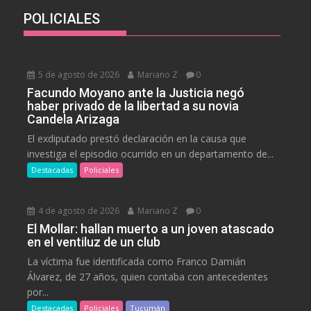
POLICIALES
5 de agosto de 2026
Mariano Z
0
Facundo Moyano ante la Justicia negó
haber privado de la libertad a su novia
Candela Arizaga
El exdiputado prestó declaración en la causa que
investiga el episodio ocurrido en un departamento de...
Destacadas
Policiales
4 de agosto de 2026
Mariano Z
0
El Mollar: hallan muerto a un joven atascado
en el ventiluz de un club
La víctima fue identificada como Franco Damián
Álvarez, de 27 años, quien contaba con antecedentes
por...
Destacadas
Policiales
Tucumán