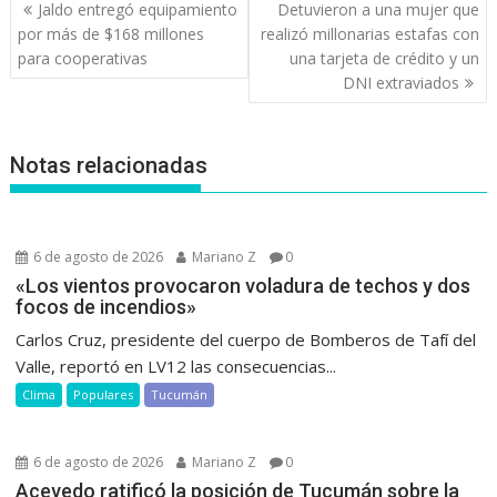
Navegación
Jaldo entregó equipamiento
Detuvieron a una mujer que
de
por más de $168 millones
realizó millonarias estafas con
entradas
para cooperativas
una tarjeta de crédito y un
DNI extraviados
Notas relacionadas
6 de agosto de 2026
Mariano Z
0
«Los vientos provocaron voladura de techos y dos
focos de incendios»
Carlos Cruz, presidente del cuerpo de Bomberos de Tafí del
Valle, reportó en LV12 las consecuencias...
Clima
Populares
Tucumán
6 de agosto de 2026
Mariano Z
0
Acevedo ratificó la posición de Tucumán sobre la