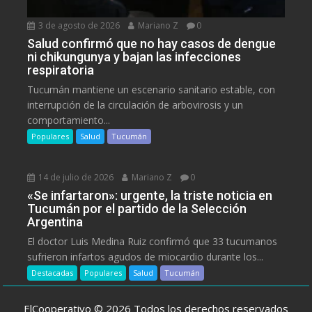
3 de agosto de 2026
Mariano Z
0
Salud confirmó que no hay casos de dengue
ni chikungunya y bajan las infecciones
respiratoria
Tucumán mantiene un escenario sanitario estable, con
interrupción de la circulación de arbovirosis y un
comportamiento...
Populares
Salud
Tucumán
14 de julio de 2026
Mariano Z
0
«Se infartaron»: urgente, la triste noticia en
Tucumán por el partido de la Selección
Argentina
El doctor Luis Medina Ruiz confirmó que 33 tucumanos
sufrieron infartos agudos de miocardio durante los...
Destacadas
Populares
Salud
Tucumán
ElCooperativo © 2026 Todos los derechos reservados