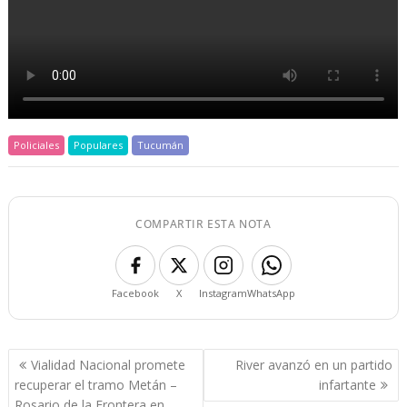
Policiales
Populares
Tucumán
COMPARTIR ESTA NOTA
Facebook
X
Instagram
WhatsApp
Navegación
Vialidad Nacional promete
River avanzó en un partido
de
recuperar el tramo Metán –
infartante
Rosario de la Frontera en