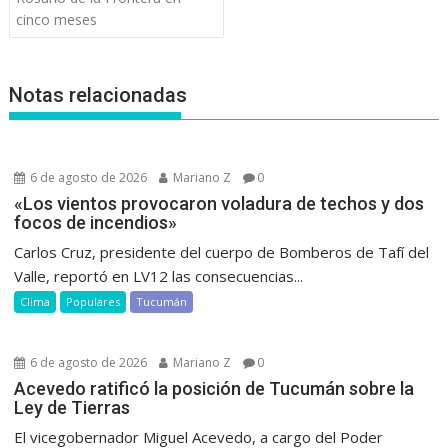
entradas
cinco meses
Notas relacionadas
6 de agosto de 2026
Mariano Z
0
«Los vientos provocaron voladura de techos y dos
focos de incendios»
Carlos Cruz, presidente del cuerpo de Bomberos de Tafí del
Valle, reportó en LV12 las consecuencias...
Clima
Populares
Tucumán
6 de agosto de 2026
Mariano Z
0
Acevedo ratificó la posición de Tucumán sobre la
Ley de Tierras
El vicegobernador Miguel Acevedo, a cargo del Poder