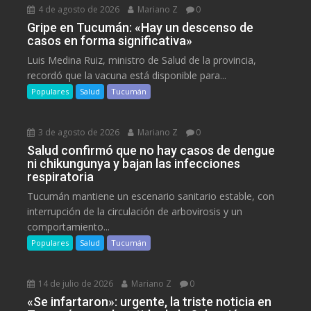
4 de agosto de 2026
Mariano Z
0
Gripe en Tucumán: «Hay un descenso de
casos en forma significativa»
Luis Medina Ruiz, ministro de Salud de la provincia,
recordó que la vacuna está disponible para...
Populares
Salud
Tucumán
3 de agosto de 2026
Mariano Z
0
Salud confirmó que no hay casos de dengue
ni chikungunya y bajan las infecciones
respiratoria
Tucumán mantiene un escenario sanitario estable, con
interrupción de la circulación de arbovirosis y un
comportamiento...
Populares
Salud
Tucumán
14 de julio de 2026
Mariano Z
0
«Se infartaron»: urgente, la triste noticia en