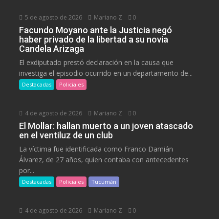
5 de agosto de 2026
Mariano Z
0
Facundo Moyano ante la Justicia negó
haber privado de la libertad a su novia
Candela Arizaga
El exdiputado prestó declaración en la causa que
investiga el episodio ocurrido en un departamento de...
Destacadas
Policiales
4 de agosto de 2026
Mariano Z
0
El Mollar: hallan muerto a un joven atascado
en el ventiluz de un club
La víctima fue identificada como Franco Damián
Álvarez, de 27 años, quien contaba con antecedentes
por...
Destacadas
Policiales
Tucumán
4 de agosto de 2026
Mariano Z
0