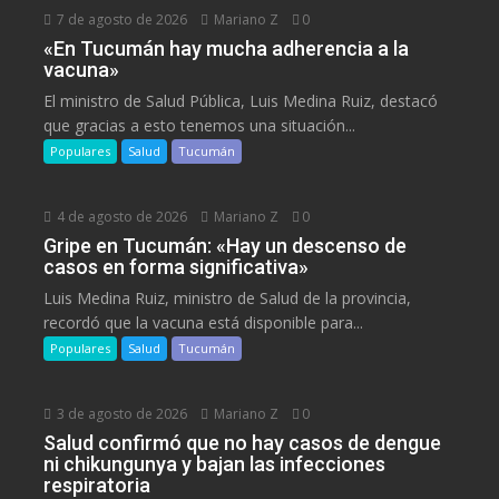
7 de agosto de 2026
Mariano Z
0
«En Tucumán hay mucha adherencia a la
vacuna»
El ministro de Salud Pública, Luis Medina Ruiz, destacó
que gracias a esto tenemos una situación...
Populares
Salud
Tucumán
4 de agosto de 2026
Mariano Z
0
Gripe en Tucumán: «Hay un descenso de
casos en forma significativa»
Luis Medina Ruiz, ministro de Salud de la provincia,
recordó que la vacuna está disponible para...
Populares
Salud
Tucumán
3 de agosto de 2026
Mariano Z
0
Salud confirmó que no hay casos de dengue
ni chikungunya y bajan las infecciones
respiratoria