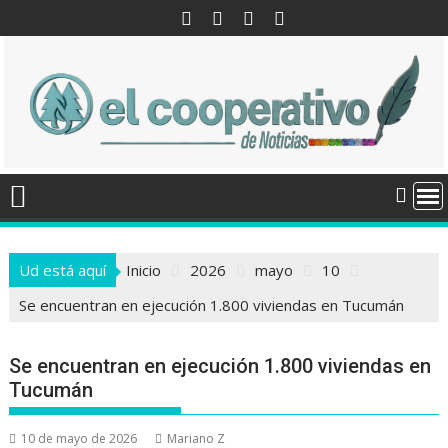
Saltar
al
contenido
Ud está aquí
Inicio
2026
mayo
10
Se encuentran en ejecución 1.800 viviendas en Tucumán
Se encuentran en ejecución 1.800 viviendas en
Tucumán
10 de mayo de 2026
Mariano Z