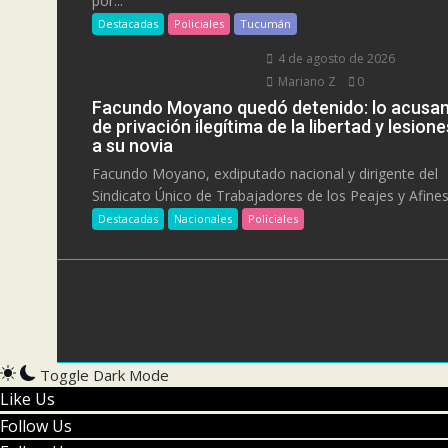
por...
Destacadas
Policiales
Tucumán
4 de agosto de 2026
Mariano Z
0
Facundo Moyano quedó detenido: lo acusa
de privación ilegítima de la libertad y lesione
a su novia
Facundo Moyano, exdiputado nacional y dirigente del
Sindicato Único de Trabajadores de los Peajes y Afines.
Destacadas
Nacionales
Policiales
Toggle Dark Mode
Like Us
Follow Us