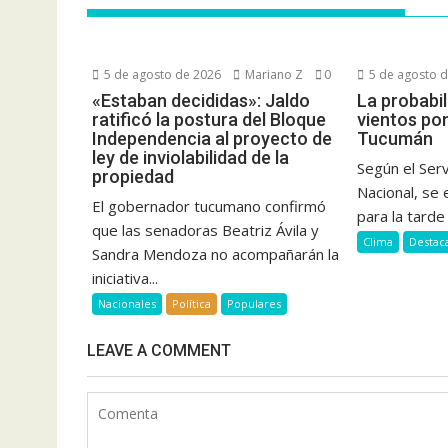
5 de agosto de 2026
Mariano Z
0
5 de agosto 
«Estaban decididas»: Jaldo
La probabil
ratificó la postura del Bloque
vientos pon
Independencia al proyecto de
Tucumán
ley de inviolabilidad de la
Según el Ser
propiedad
Nacional, se
El gobernador tucumano confirmó
para la tarde 
que las senadoras Beatriz Ávila y
Clima
Destac
Sandra Mendoza no acompañarán la
iniciativa...
Nacionales
Política
Populares
LEAVE A COMMENT