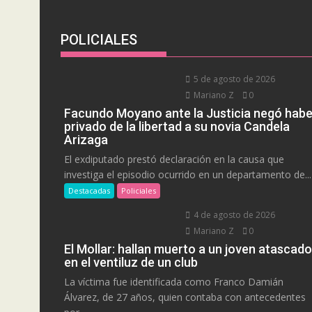
POLICIALES
5 de agosto de 2026
Mariano Z
0
Facundo Moyano ante la Justicia negó habe
privado de la libertad a su novia Candela
Arizaga
El exdiputado prestó declaración en la causa que
investiga el episodio ocurrido en un departamento de...
Destacadas
Policiales
4 de agosto de 2026
Mariano Z
0
El Mollar: hallan muerto a un joven atascado
en el ventiluz de un club
La víctima fue identificada como Franco Damián
Álvarez, de 27 años, quien contaba con antecedentes