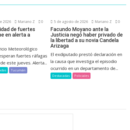
de 2026
Mariano Z
0
5 de agosto de 2026
Mariano Z
0
idad de fuertes
Facundo Moyano ante la
e en alerta a
Justicia negó haber privado de
la libertad a su novia Candela
Arizaga
vicio Meteorológico
El exdiputado prestó declaración en
 esperan fuertes ráfagas
la causa que investiga el episodio
de este jueves. Alerta...
ocurrido en un departamento de...
adas
Tucumán
Destacadas
Policiales