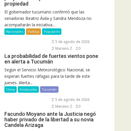
propiedad
El gobernador tucumano confirmó que las
senadoras Beatriz Ávila y Sandra Mendoza no
acompañarán la iniciativa...
Nacionales
Política
Populares
5 de agosto de 2026
Mariano Z
0
La probabilidad de fuertes vientos pone
en alerta a Tucumán
Según el Servicio Meteorológico Nacional, se
esperan fuertes ráfagas para la tarde de este
jueves. Alerta...
Clima
Destacadas
Tucumán
5 de agosto de 2026
Mariano Z
0
Facundo Moyano ante la Justicia negó
haber privado de la libertad a su novia
Candela Arizaga