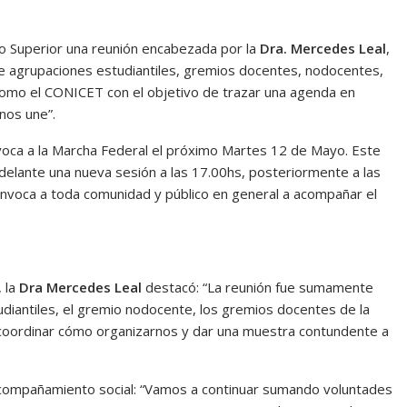
ejo Superior una reunión encabezada por la
Dra. Mercedes Leal
,
 de agrupaciones estudiantiles, gremios docentes, nodocentes,
como el CONICET con el objetivo de trazar una agenda en
 nos une”.
nvoca a la Marcha Federal el próximo Martes 12 de Mayo. Este
adelante una nueva sesión a las 17.00hs, posteriormente a las
nvoca a toda comunidad y público en general a acompañar el
, la
Dra Mercedes Leal
destacó: “La reunión fue sumamente
udiantiles, el gremio nodocente, los gremios docentes de la
a coordinar cómo organizarnos y dar una muestra contundente a
l acompañamiento social: “Vamos a continuar sumando voluntades