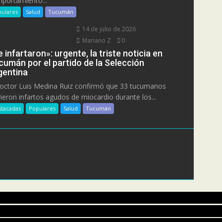
portamiento...
ulares
Salud
Tucumán
14 de julio de 2026
Mariano Z
0
 infartaron»: urgente, la triste noticia en
cumán por el partido de la Selección
gentina
doctor Luis Medina Ruiz confirmó que 33 tucumanos
rieron infartos agudos de miocardio durante los...
tacadas
Populares
Salud
Tucumán