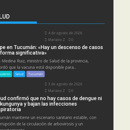
LUD
4 de agosto de 2026
Mariano Z
0
ipe en Tucumán: «Hay un descenso de casos
 forma significativa»
s Medina Ruiz, ministro de Salud de la provincia,
ordó que la vacuna está disponible para...
ulares
Salud
Tucumán
3 de agosto de 2026
Mariano Z
0
lud confirmó que no hay casos de dengue ni
ikungunya y bajan las infecciones
piratoria
umán mantiene un escenario sanitario estable, con
errupción de la circulación de arbovirosis y un