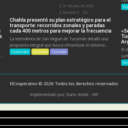
com
31 de julio de 2026
Pop
Mariano Z
0
Chahla presentó su plan estratégico para el
transporte: recorridos zonales y paradas
n
cada 400 metros para mejorar la frecuencia
«Se
s
Tu
La intendenta de San Miguel de Tucumán detalló una
Ar
propuesta integral que busca eficientizar el sistema...
El 
Destacadas
Sociedad
Tucumán
..
suf
Des
ElCooperativo © 2026 Todos los derechos reservados