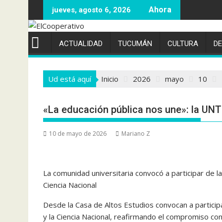
Saltar
jueves, agosto 6, 2026
al
contenido
ACTUALIDAD
TUCUMÁN
CULTURA
D
Ud está aquí
Inicio
2026
mayo
10
«La educación pública nos une»: la UNT
10 de mayo de 2026
Mariano Z
La comunidad universitaria convocó a participar de la
Ciencia Nacional
Desde la Casa de Altos Estudios convocan a participa
y la Ciencia Nacional, reafirmando el compromiso con u