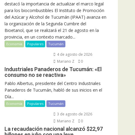
destacó la importancia de actualizar el marco legal
para los biocombustibles El Instituto de Promoción
del Azúcar y Alcohol de Tucumán (IPAAT) avanza en
la organización de la Segunda Cumbre del
Bioetanol, que se realizará el 21 de agosto en la
provincia, en un contexto marcado...
Economía
Populares
Tucumán
4 de agosto de 2026
Mariano Z
0
Industriales Panaderos de Tucumán: «El
consumo no se reactiva»
Pablo Albertus, presidente del Centro Industriales
Panaderos de Tucumán, habló de sus inicios en el
Día...
Economía
Populares
Tucumán
3 de agosto de 2026
Mariano Z
0
La recaudación nacional alcanzó $22,97
billones en julio con una leve