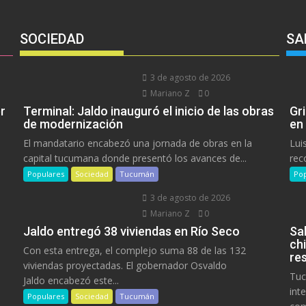
SOCIEDAD
SA
3 de agosto de 2026
Mariano Z
0
r
Terminal: Jaldo inauguró el inicio de las obras
Gr
de modernización
en
El mandatario encabezó una jornada de obras en la
Lui
capital tucumana donde presentó los avances de...
rec
Populares
Sociedad
Tucumán
Pop
3 de agosto de 2026
Mariano Z
0
Jaldo entregó 38 viviendas en Río Seco
Sa
ch
Con esta entrega, el complejo suma 88 de las 132
res
viviendas proyectadas. El gobernador Osvaldo
Tuc
Jaldo encabezó este...
int
Populares
Sociedad
Tucumán