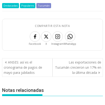
Destacadas
Populares
Tucumán
COMPARTIR ESTA NOTA
Facebook
X
Instagram
WhatsApp
Navegación
ANSES: así es el
Las exportaciones de
de
cronograma de pagos de
Tucumán crecieron un 17% en
entradas
mayo para jubilados
la última década
Notas relacionadas