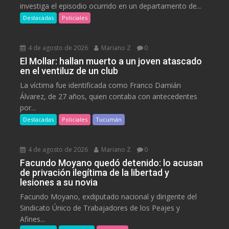
investiga el episodio ocurrido en un departamento de...
Destacadas
Policiales
4 de agosto de 2026
Mariano Z
0
El Mollar: hallan muerto a un joven atascado
en el ventiluz de un club
La víctima fue identificada como Franco Damián
Álvarez, de 27 años, quien contaba con antecedentes
por...
Destacadas
Policiales
Tucumán
4 de agosto de 2026
Mariano Z
0
Facundo Moyano quedó detenido: lo acusan
de privación ilegítima de la libertad y
lesiones a su novia
Facundo Moyano, exdiputado nacional y dirigente del
Sindicato Único de Trabajadores de los Peajes y
Afines...