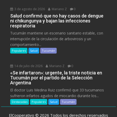
3 de agosto de 2026
Mariano Z
0
Salud confirmó que no hay casos de dengue
ni chikungunya y bajan las infecciones
respiratoria
Tucumán mantiene un escenario sanitario estable, con
interrupción de la circulación de arbovirosis y un
comportamiento...
Populares
Salud
Tucumán
14 de julio de 2026
Mariano Z
0
«Se infartaron»: urgente, la triste noticia en
Tucumán por el partido de la Selección
Argentina
El doctor Luis Medina Ruiz confirmó que 33 tucumanos
sufrieron infartos agudos de miocardio durante los...
Destacadas
Populares
Salud
Tucumán
ElCooperativo © 2026 Todos los derechos reservados